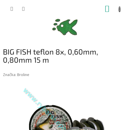
Přejít
NÁKUP
na
obsah
KOŠÍK
BIG FISH teflon 8x, 0,60mm,
0,80mm 15 m
Značka:
Broline