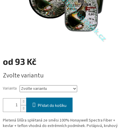
od
93 Kč
Měrná
Zvolte variantu
cena:
Varianta
Přidat do košíku
Pletená šňůra splétaná ze směsi 100% Honaywell Spectra Fiber +
kevlar + teflon vhodná do extrémních podmínek. Potápivá, kruhový