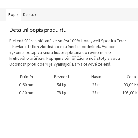
Popis
Diskuze
Detailní popis produktu
Pletená šňůra splétaná ze směsi 100% Honaywell Spectra Fiber
+ kevlar + teflon vhodná do extrémních podmínek. Vysoce
výkonná potápivá šňůra hustě splétaná do rovnoměrně
kruhového průřezu. Nepřijímá téměř žádné nečistoty a vodu.
Odolnost proti oděru je vynikající. Barva olivově zelená.
Průměr
Pevnost
Návin
Cena
0,60 mm
54 kg
25 m
93,00 K
0,80 mm
78 kg
25 m
105,00 K
Z
á
p
a