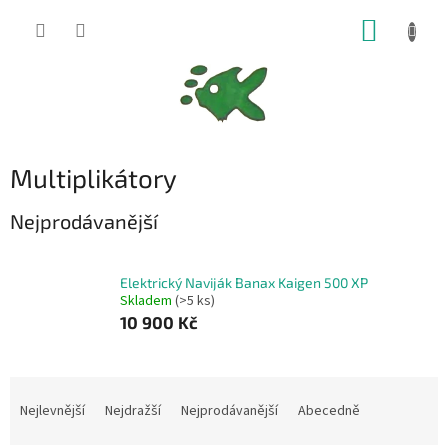
Přejít
NÁKUP
na
obsah
KOŠÍK
Multiplikátory
Nejprodávanější
Elektrický Naviják Banax Kaigen 500 XP
Skladem
(>5 ks)
10 900 Kč
Ř
a
Nejlevnější
Nejdražší
Nejprodávanější
Abecedně
z