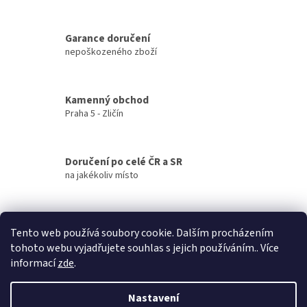
v
l
á
Garance doručení
d
nepoškozeného zboží
a
c
í
Kamenný obchod
p
Praha 5 - Zličín
r
v
k
y
Doručení po celé ČR a SR
v
na jakékoliv místo
ý
p
i
Z
s
á
u
Tento web používá soubory cookie. Dalším procházením
p
tohoto webu vyjadřujete souhlas s jejich používáním.. Více
a
informací
zde
.
t
í
Nastavení
Vytvořil Shoptet