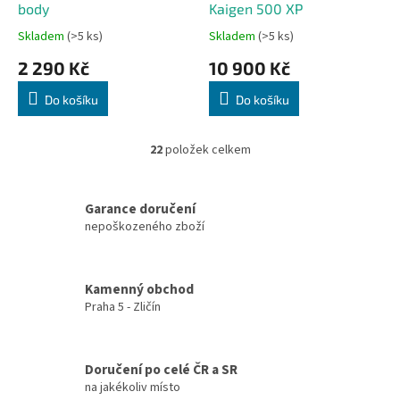
body
Kaigen 500 XP
R
M
A
Skladem
(>5 ks)
Skladem
(>5 ks)
2 290 Kč
10 900 Kč
Do košíku
Do košíku
22
položek celkem
O
v
l
á
Garance doručení
d
nepoškozeného zboží
a
c
í
Kamenný obchod
p
Praha 5 - Zličín
r
v
k
y
Doručení po celé ČR a SR
v
na jakékoliv místo
ý