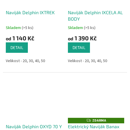
Naviják Delphin IXTREK
Naviják Delphin IXCELA AL
BODY
Skladem
(>5 ks)
Skladem
(>5 ks)
1 140 Kč
1 390 Kč
od
od
DETAIL
DETAIL
Velikost - 20, 30, 40, 50
Velikost - 20, 30, 40, 50
ZDARMA
Z
D
Naviják Delphin OXYD 70 Y
Elektrický Naviják Banax
A