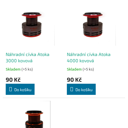
p
V
r
ý
o
p
d
i
u
s
k
p
t
r
ů
o
d
Náhradní cívka Atoka
Náhradní cívka Atoka
u
3000 kovová
4000 kovová
k
Skladem
(>5 ks)
Skladem
(>5 ks)
t
90 Kč
90 Kč
ů
Do košíku
Do košíku