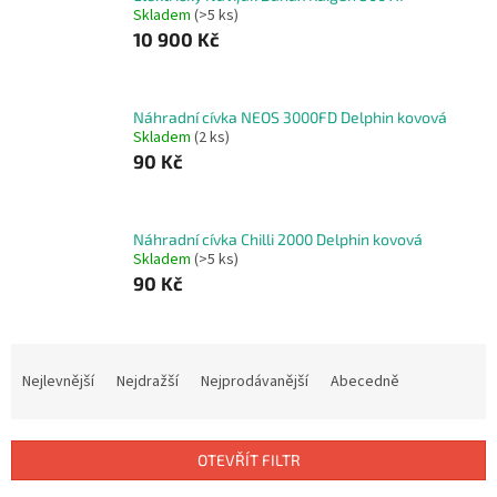
Skladem
(>5 ks)
10 900 Kč
Náhradní cívka NEOS 3000FD Delphin kovová
Skladem
(2 ks)
90 Kč
Náhradní cívka Chilli 2000 Delphin kovová
Skladem
(>5 ks)
90 Kč
Ř
a
Nejlevnější
Nejdražší
Nejprodávanější
Abecedně
z
e
n
OTEVŘÍT FILTR
í