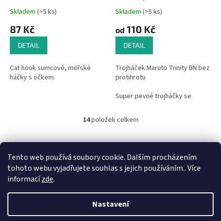
Skladem
(>5 ks)
Skladem
(>5 ks)
87 Kč
110 Kč
od
DETAIL
DETAIL
Cat hook sumcové, mořské
Trojháček Maruto Trinity BN bez
háčky s očkem.
protihrotu
Super pevné trojháčky se
speciálním hrotem a bez
protihrotu . nahrazeného
14
položek celkem
O
vroubkováním,
v
l
Z
které rybu neporaní, ale ryba
á
nespadne.
á
Tento web používá soubory cookie. Dalším procházením
d
p
tohoto webu vyjadřujete souhlas s jejich používáním.. Více
a
a
informací
zde
.
c
t
í
í
p
Nastavení
Vytvořil Shoptet
r
v