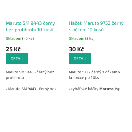
Tento háček je především určen
Tento silný a pevný háček je
k lovu na feeder a plavanou.
určen k lovu kaprů.
Baleno v plastové krabičce.
Baleno v plastové krabičce.
Maruto SM 9443 černý
Háček Maruto 9732 černý
bez protihrotu 10 kusů
s očkem 10 kusů
Skladem
(>5 ks)
Skladem
(3 ks)
25 Kč
30 Kč
DETAIL
DETAIL
Maruto SM 9443 - černý bez
Maruto 9732 černý s očkem v
protihrotu
krabičce po 10ks
• Maruto SM 9443 - černý bez
• rybářské háčky
Maruto
typ
protihrotu
9732 je kvalitní háček s očkem
• speciálně kovaná špička
• jedná se o
populární háčky na
lov na feeder a plavanou
• drážka v lopatce pro přesné
vedení vlasce
• materiál - uhlíková ocel