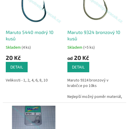
i
r
s
o
p
d
r
u
o
k
d
t
Maruto 5440 modrý 10
Maruto 9324 bronzový 10
u
ů
kusů
kusů
k
Skladem
(4 ks)
Skladem
(>5 ks)
t
20 Kč
20 Kč
ů
od
DETAIL
DETAIL
Velikosti - 1, 2, 4, 6, 8, 10
Maruto 9324 bronzový v
krabičce po 10ks
Nejlepší možný poměr materiál,
kvalita výroby - cena!
Materiál - vysoce kvalitní
uhlíková ocel. Vyrobeno v
Japonsku.