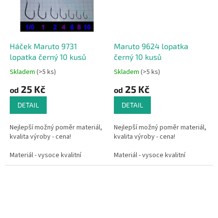
Hroty háčků jsou chemicky
doostřeny.
Tento pružný háček je určen k
Háček Maruto 9731
Maruto 9624 lopatka
lovu kaprovitých ryb.
lopatka černý 10 kusů
černý 10 kusů
Baleno v plastové krabičce.
Skladem
(>5 ks)
Skladem
(>5 ks)
25 Kč
25 Kč
od
od
DETAIL
DETAIL
Nejlepší možný poměr materiál,
Nejlepší možný poměr materiál,
kvalita výroby - cena!
kvalita výroby - cena!
Materiál - vysoce kvalitní
Materiál - vysoce kvalitní
uhlíková ocel. Vyrobeno v
uhlíková ocel. Vyrobeno v
Japonsku.
Japonsku.
Hroty háčků jsou chemicky
Hroty háčků jsou chemicky
doostřeny.
doostřeny.