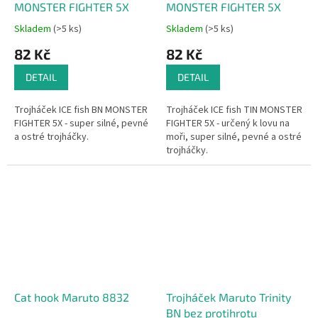
MONSTER FIGHTER 5X
MONSTER FIGHTER 5X
Skladem
(>5 ks)
Skladem
(>5 ks)
82 Kč
82 Kč
DETAIL
DETAIL
Trojháček ICE fish BN MONSTER
Trojháček ICE fish TIN MONSTER
FIGHTER 5X - super silné, pevné
FIGHTER 5X - určený k lovu na
a ostré trojháčky.
moři, super silné, pevné a ostré
trojháčky.
• trojháček - karbonový drát,
black nickel
• trojháček - karbonový drát,
black nickel
• chemicky ostřené
• chemicky ostřené
• NELZE - narovnat, ohnout,
zlomit, ztupit
• NELZE - narovnat, ohnout,
zlomit, ztupit
Cat hook Maruto 8832
Trojháček Maruto Trinity
BN bez protihrotu