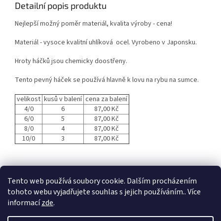
Detailní popis produktu
Nejlepší možný poměr materiál, kvalita výroby - cena!
Materiál - vysoce kvalitní uhlíková ocel. Vyrobeno v Japonsku.
Hroty háčků jsou chemicky doostřeny.
Tento pevný háček se používá hlavně k lovu na rybu na sumce.
velikost
kusů v balení
cena za balení
4/0
6
87,00 Kč
6/0
5
87,00 Kč
8/0
4
87,00 Kč
10/0
3
87,00 Kč
Z
á
Tento web používá soubory cookie. Dalším procházením
p
tohoto webu vyjadřujete souhlas s jejich používáním.. Více
a
informací
zde
.
t