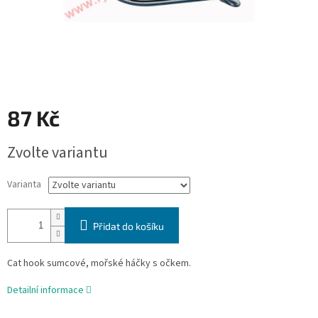
87 Kč
Měrná
Zvolte variantu
cena:
Varianta
Přidat do košíku
Cat hook sumcové, mořské háčky s očkem.
Detailní informace