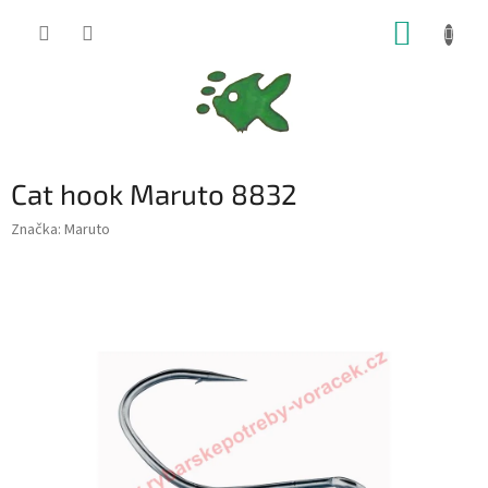
Přejít
NÁKUP
na
obsah
KOŠÍK
Cat hook Maruto 8832
Značka:
Maruto