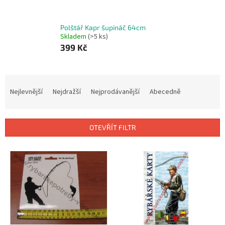
Polštář Kapr šupináč 64cm
Skladem
(>5 ks)
399 Kč
Ř
a
Nejlevnější
Nejdražší
Nejprodávanější
Abecedně
z
e
n
OTEVŘÍT FILTR
í
p
V
r
ý
o
p
d
i
u
s
k
p
t
r
ů