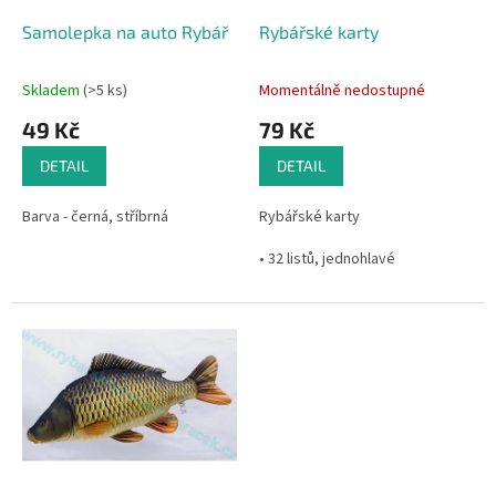
o
d
Samolepka na auto Rybář
Rybářské karty
u
k
Skladem
(>5 ks)
Momentálně nedostupné
t
49 Kč
79 Kč
ů
DETAIL
DETAIL
Barva - černá, stříbrná
Rybářské karty
• 32 listů, jednohlavé