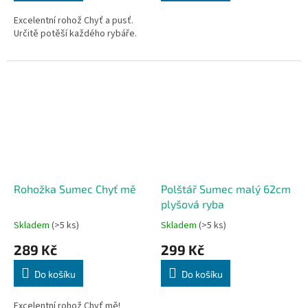
Excelentní rohož Chyť a pusť.
Určitě potěší každého rybáře.
Rohožka Sumec Chyť mě
Polštář Sumec malý 62cm
plyšová ryba
Skladem
(>5 ks)
Skladem
(>5 ks)
289 Kč
299 Kč
Do košíku
Do košíku
Excelentní rohož Chyť mě!