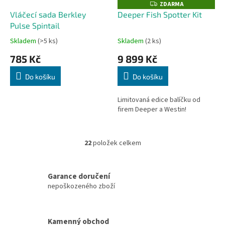
ZDARMA
Z
D
Vláčecí sada Berkley
Deeper Fish Spotter Kit
A
Pulse Spintail
R
M
A
Skladem
(>5 ks)
Skladem
(2 ks)
785 Kč
9 899 Kč
Do košíku
Do košíku
Limitovaná edice balíčku od
firem Deeper a Westin!
22
položek celkem
O
v
l
á
Garance doručení
d
nepoškozeného zboží
a
c
í
Kamenný obchod
p