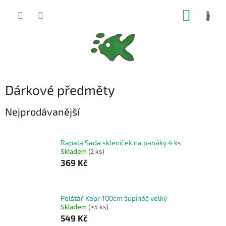
Přejít
NÁKUP
na
obsah
KOŠÍK
Dárkové předměty
Nejprodávanější
Rapala Sada skleniček na panáky 4 ks
Skladem
(2 ks)
369 Kč
Polštář Kapr 100cm šupináč velký
Skladem
(>5 ks)
549 Kč