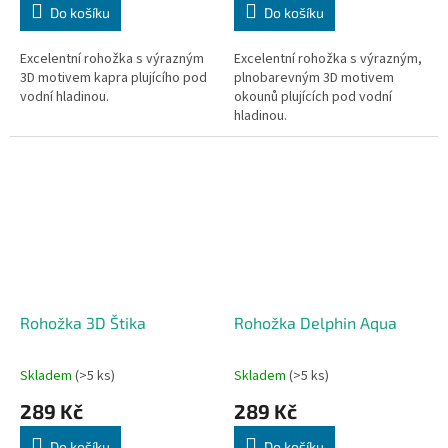
Do košíku
Do košíku
Excelentní rohožka s výrazným
Excelentní rohožka s výrazným,
3D motivem kapra plujícího pod
plnobarevným 3D motivem
vodní hladinou.
okounů plujících pod vodní
hladinou.
Rohožka 3D Štika
Rohožka Delphin Aqua
Skladem
(>5 ks)
Skladem
(>5 ks)
289 Kč
289 Kč
Do košíku
Do košíku