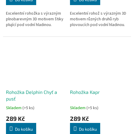
Excelentní rohožka s výrazným
Excelentní rohož s výrazným 3D
plnobarevným 3D motivem štiky
motivem různých druhů ryb
plující pod vodní hladinou.
plovoucích pod vodní hladinou.
Rohožka Delphin Chyť a
Rohožka Kapr
pusť
Skladem
(>5 ks)
Skladem
(>5 ks)
289 Kč
289 Kč
Do košíku
Do košíku