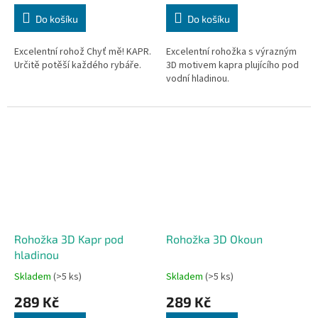
Do košíku
Do košíku
Excelentní rohož Chyť mě! KAPR.
Excelentní rohožka s výrazným
Určitě potěší každého rybáře.
3D motivem kapra plujícího pod
vodní hladinou.
Rohožka 3D Kapr pod
Rohožka 3D Okoun
hladinou
Skladem
(>5 ks)
Skladem
(>5 ks)
289 Kč
289 Kč