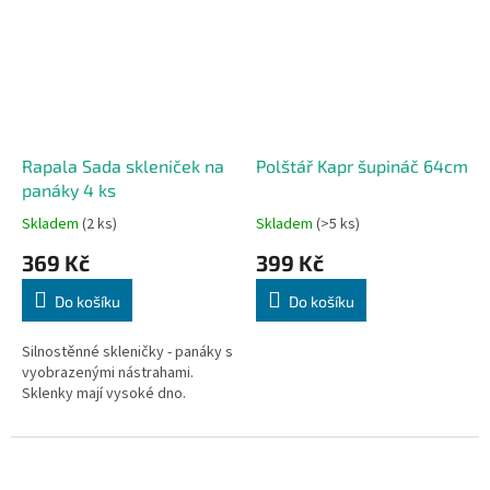
Rapala Sada skleniček na
Polštář Kapr šupináč 64cm
panáky 4 ks
Skladem
(2 ks)
Skladem
(>5 ks)
369 Kč
399 Kč
Do košíku
Do košíku
Silnostěnné skleničky - panáky s
vyobrazenými nástrahami.
Sklenky mají vysoké dno.