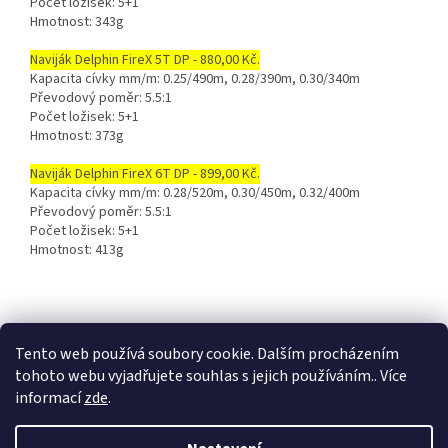
Počet ložisek: 5+1
Hmotnost: 343g
Naviják Delphin FireX 5T DP - 880,00 Kč.
Kapacita cívky mm/m: 0.25/490m, 0.28/390m, 0.30/340m
Převodový poměr: 5.5:1
Počet ložisek: 5+1
Hmotnost: 373g
Naviják Delphin FireX 6T DP - 899,00 Kč.
Kapacita cívky mm/m: 0.28/520m, 0.30/450m, 0.32/400m
Převodový poměr: 5.5:1
Počet ložisek: 5+1
Hmotnost: 413g
Z
á
Tento web používá soubory cookie. Dalším procházením
p
tohoto webu vyjadřujete souhlas s jejich používáním.. Více
a
informací
zde
.
t
í