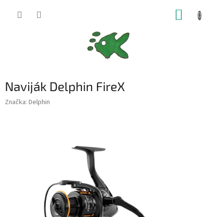
Přejít
NÁKUP
na
obsah
KOŠÍK
Naviják Delphin FireX
Značka:
Delphin