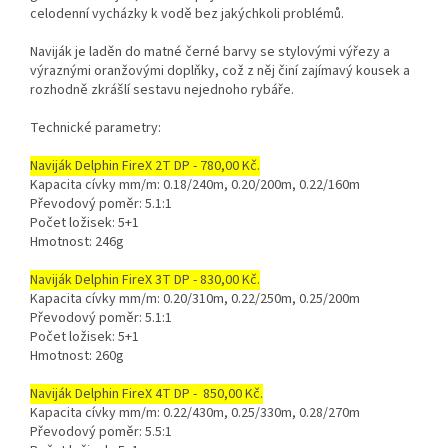
celodenní vycházky k vodě bez jakýchkoli problémů.
Naviják je laděn do matné černé barvy se stylovými výřezy a
výraznými oranžovými doplňky, což z něj činí zajímavý kousek a
rozhodně zkrášlí sestavu nejednoho rybáře.
Technické parametry:
Naviják Delphin FireX 2T DP - 780,00 Kč.
Kapacita cívky mm/m: 0.18/240m, 0.20/200m, 0.22/160m
Převodový poměr: 5.1:1
Počet ložisek: 5+1
Hmotnost: 246g
Naviják Delphin FireX 3T DP - 830,00 Kč.
Kapacita cívky mm/m: 0.20/310m, 0.22/250m, 0.25/200m
Převodový poměr: 5.1:1
Počet ložisek: 5+1
Hmotnost: 260g
Naviják Delphin FireX 4T DP - 850,00 Kč.
Kapacita cívky mm/m: 0.22/430m, 0.25/330m, 0.28/270m
Převodový poměr: 5.5:1