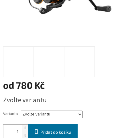
od
780 Kč
Měrná
Zvolte variantu
cena:
Varianta
Přidat do košíku