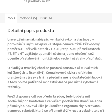
na jakékoliv místo
Popis
Podobné (5)
Diskuze
Detailní popis produktu
Univerzální naviják nabízející vynikající výkon a vlastnosti v
porovnání s jinými navijáky ve stejné cenové třídě. Převodový
poměr 5.1:1 při velikostech 2T a 3T, resp. 5.5:1 při velikostech
4T, 5T a 6T zajišťuje optimální návin na jedno otočení, což
oceníte při stahování montáží nebo vedení nástrahy při přívlači.
O hladký a trvanlivý chod se postará soustava až 6 kvalitních
kuličkových ložisek (5+1). Černá kovová cívka s efektními
oranžovými výřezy a linií na přední hraně je dostatečně hluboká
a tedy pojme potřebné množství vlasce pro různé rybolovné
techniky.
FireX disponuje citlivou přední brzdou, tedy budete mít
zdolávání pod kontrolou a ve vašem podběráku skončí nejedna
pěkná ryba. Kovová klika je ukončena ergonomicky tvarovanou
gumovou rukojetí, která se příjemně drží v ruce a zvládnete s ní i