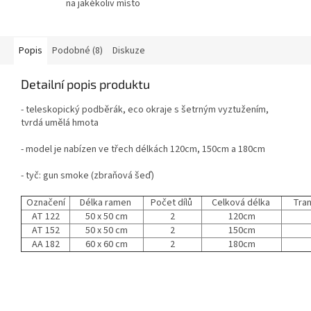
na jakékoliv místo
Popis
Podobné (8)
Diskuze
Detailní popis produktu
- teleskopický podběrák, eco okraje s šetrným vyztužením,
tvrdá umělá hmota
- model je nabízen ve třech délkách 120cm, 150cm a 180cm
- tyč: gun smoke (zbraňová šeď)
Označení
Délka ramen
Počet dílů
Celková délka
Tran
AT 122
50 x 50 cm
2
120cm
AT 152
50 x 50 cm
2
150cm
AA 182
60 x 60 cm
2
180cm
Z
á