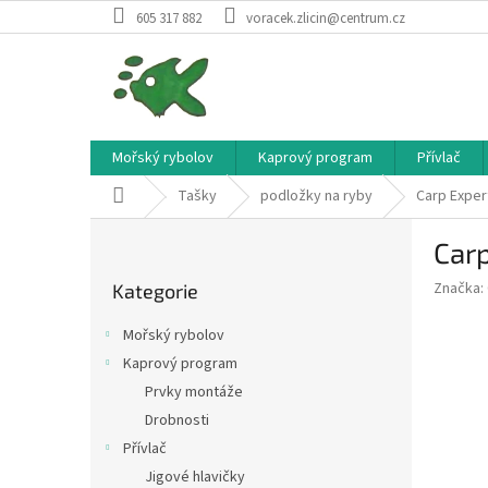
Přejít
605 317 882
voracek.zlicin@centrum.cz
na
obsah
Mořský rybolov
Kaprový program
Přívlač
Domů
Tašky
podložky na ryby
Carp Exper
P
Car
o
Přeskočit
s
Značka:
Kategorie
kategorie
t
r
Mořský rybolov
a
Kaprový program
n
Prvky montáže
n
í
Drobnosti
p
Přívlač
a
Jigové hlavičky