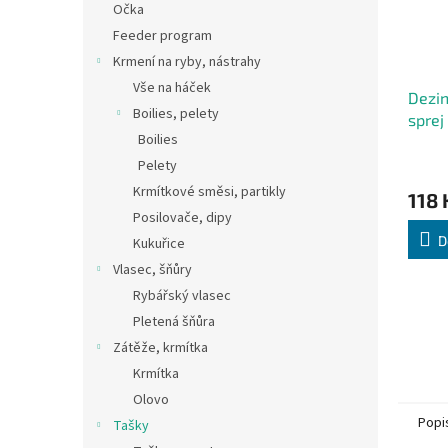
Očka
Feeder program
Krmení na ryby, nástrahy
Vše na háček
Dezin
Boilies, pelety
sprej
Boilies
Pelety
Krmítkové směsi, partikly
118 
Posilovače, dipy
D
Kukuřice
Vlasec, šňůry
Rybářský vlasec
Pletená šňůra
Zátěže, krmítka
Krmítka
Olovo
Popi
Tašky