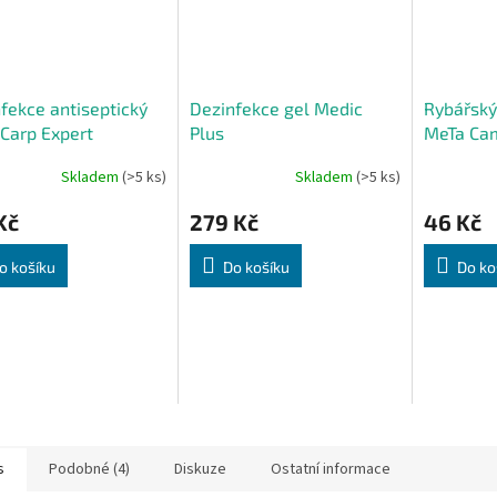
fekce antiseptický
Dezinfekce gel Medic
Rybářský
 Carp Expert
Plus
MeTa Ca
Skladem
(>5 ks)
Skladem
(>5 ks)
Kč
279 Kč
46 Kč
o košíku
Do košíku
Do ko
s
Podobné (4)
Diskuze
Ostatní informace