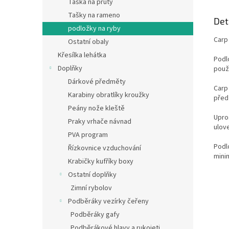
Taška na pruty
Tašky na rameno
Det
podložky na ryby
Carp
Ostatní obaly
Křesílka lehátka
Podl
Doplňky
použ
Dárkové předměty
Carp
Karabiny obratlíky kroužky
před
Peány nože kleště
Upros
Praky vrhače návnad
ulov
PVA program
Podl
Řízkovnice vzduchování
mini
Krabičky kufříky boxy
Ostatní doplňky
Zimní rybolov
Podběráky vezírky čeřeny
Podběráky gafy
Podběrákové hlavy a rukojeti