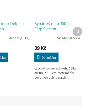
 metr Delphin
Rybářský metr 150cm
mo
Carp System
Další
produkt
Skladem
(>5 ks)
Skladem
(>5 ks)
39 Kč
šíku
Do košíku
Látkový svinovací metr. Délka
metru je 150cm. Metr měří v
centimetrech i v palcích.