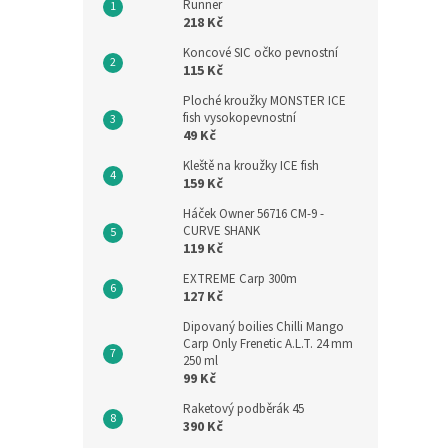
Runner
218 Kč
Koncové SIC očko pevnostní
115 Kč
Ploché kroužky MONSTER ICE
fish vysokopevnostní
49 Kč
Kleště na kroužky ICE fish
159 Kč
Háček Owner 56716 CM-9 -
CURVE SHANK
119 Kč
EXTREME Carp 300m
127 Kč
Dipovaný boilies Chilli Mango
Carp Only Frenetic A.L.T. 24 mm
250 ml
99 Kč
Raketový podběrák 45
390 Kč