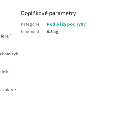
Doplňkové parametry
Kategorie
:
Podložky pod ryby
Hmotnost
:
0.5 kg
e její
chrání rybu
 délku
mu zabere