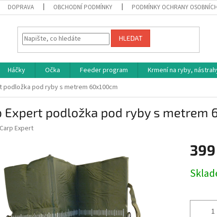
DOPRAVA
OBCHODNÍ PODMÍNKY
PODMÍNKY OCHRANY OSOBNÍC
HLEDAT
Háčky
Očka
Feeder program
Krmení na ryby, nástrah
t podložka pod ryby s metrem 60x100cm
p Expert podložka pod ryby s metrem
Carp Expert
399
Měrná
Skla
cena: