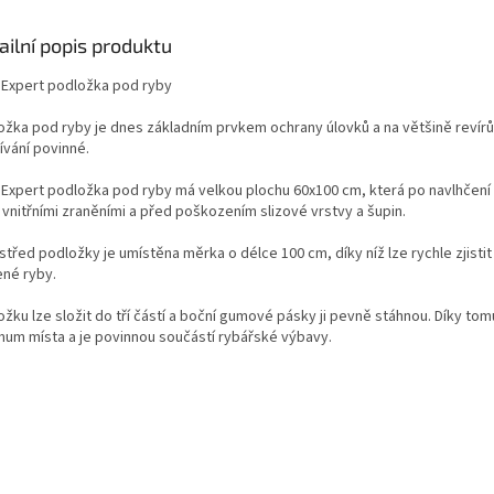
ailní popis produktu
 Expert podložka pod ryby
ožka pod ryby je dnes základním prvkem ochrany úlovků a na většině revírů j
ívání povinné.
 Expert podložka pod ryby má velkou plochu 60x100 cm, která po navlhčení 
 vnitřními zraněními a před poškozením slizové vrstvy a šupin.
třed podložky je umístěna měrka o délce 100 cm, díky níž lze rychle zjistit
ené ryby.
ožku lze složit do tří částí a boční gumové pásky ji pevně stáhnou. Díky to
mum místa a je povinnou součástí rybářské výbavy.