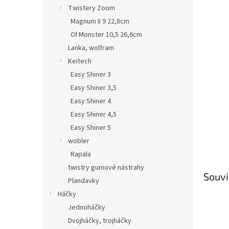
n
Twistery Zoom
e
Magnum II 9 22,8cm
l
Ol Monster 10,5 26,6cm
Lanka, wolfram
Keitech
Easy Shiner 3
Easy Shiner 3,5
Easy Shiner 4
Easy Shiner 4,5
Easy Shiner 5
wobler
Rapala
twistry gumové nástrahy
Souvi
Plandavky
Háčky
Jednoháčky
Dvojháčky, trojháčky