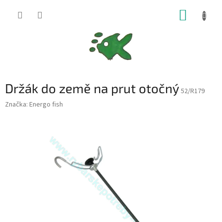
Přejít
NÁKUP
na
obsah
KOŠÍK
Držák do země na prut otočný
52/R179
Značka:
Energo fish