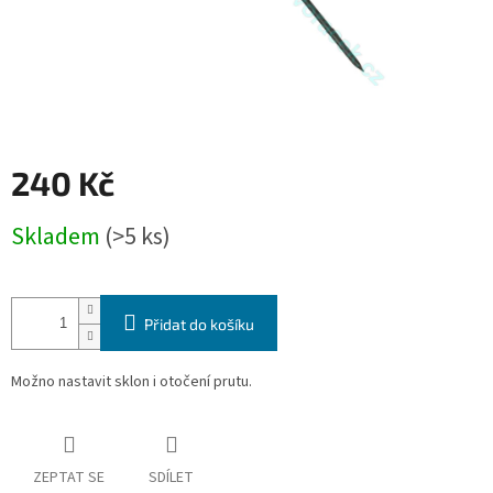
240 Kč
Měrná
Skladem
(>5 ks)
cena:
Přidat do košíku
Možno nastavit sklon i otočení prutu.
ZEPTAT SE
SDÍLET