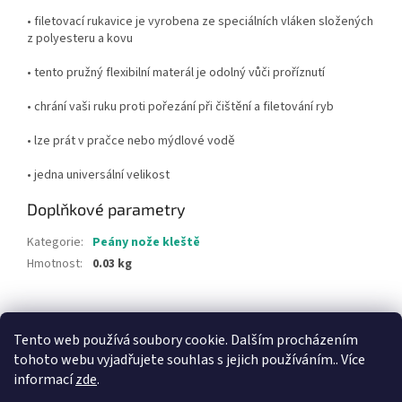
• filetovací rukavice je vyrobena ze speciálních vláken složených
z polyesteru a kovu
• tento pružný flexibilní materál je odolný vůči proříznutí
• chrání vaši ruku proti pořezání při čištění a filetování ryb
• lze prát v pračce nebo mýdlové vodě
• jedna universální velikost
Doplňkové parametry
Kategorie
:
Peány nože kleště
Hmotnost
:
0.03 kg
Z
á
Tento web používá soubory cookie. Dalším procházením
p
tohoto webu vyjadřujete souhlas s jejich používáním.. Více
a
informací
zde
.
t