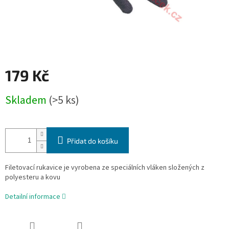
179 Kč
Měrná
Skladem
(>5 ks)
cena:
Přidat do košíku
Filetovací rukavice je vyrobena ze speciálních vláken složených z
polyesteru a kovu
Detailní informace