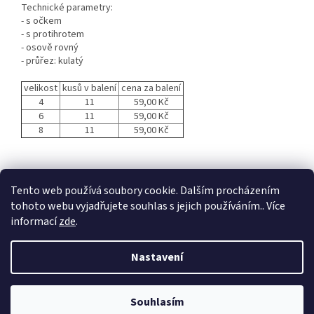
Technické parametry:
- s očkem
- s protihrotem
- osově rovný
- průřez: kulatý
velikost
kusů v balení
cena za balení
4
11
59,00 Kč
6
11
59,00 Kč
8
11
59,00 Kč
Z
á
Tento web používá soubory cookie. Dalším procházením
p
tohoto webu vyjadřujete souhlas s jejich používáním.. Více
a
informací
zde
.
t
í
Nastavení
Vytvořil Shoptet
Souhlasím
Copyright 2026
rybářské potřeby
. Všechna práva vyhrazena.