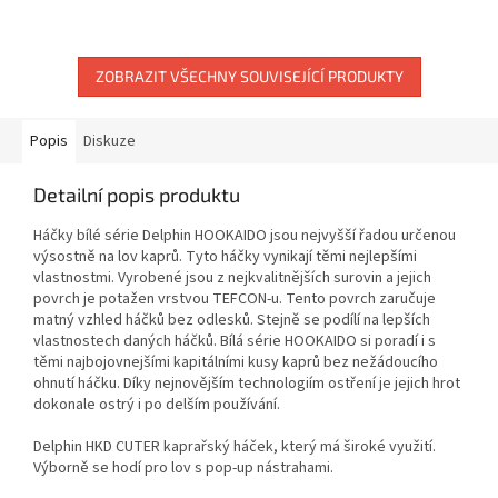
ZOBRAZIT VŠECHNY SOUVISEJÍCÍ PRODUKTY
Popis
Diskuze
Detailní popis produktu
Háčky bílé série Delphin HOOKAIDO jsou nejvyšší řadou určenou
výsostně na lov kaprů. Tyto háčky vynikají těmi nejlepšími
vlastnostmi. Vyrobené jsou z nejkvalitnějších surovin a jejich
povrch je potažen vrstvou TEFCON-u. Tento povrch zaručuje
matný vzhled háčků bez odlesků. Stejně se podílí na lepších
vlastnostech daných háčků. Bílá série HOOKAIDO si poradí i s
těmi najbojovnejšími kapitálními kusy kaprů bez nežádoucího
ohnutí háčku. Díky nejnovějším technologiím ostření je jejich hrot
dokonale ostrý i po delším používání.
Delphin HKD CUTER kaprařský háček, který má široké využití.
Výborně se hodí pro lov s pop-up nástrahami.