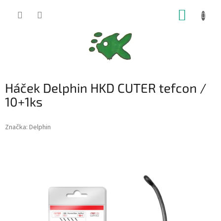
Přejít
NÁKUP
na
obsah
KOŠÍK
Háček Delphin HKD CUTER tefcon /
10+1ks
Značka:
Delphin