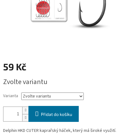
59 Kč
Měrná
Zvolte variantu
cena:
Varianta
Přidat do košíku
Delphin HKD CUTER kaprařský háček, který má široké využití.