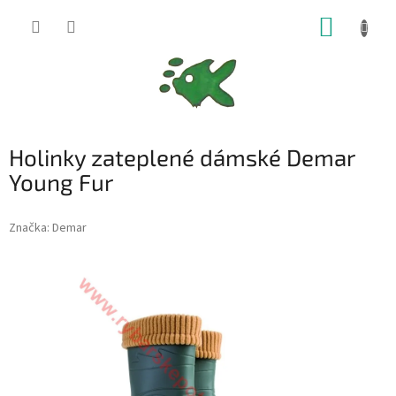
Přejít
NÁKUP
na
obsah
KOŠÍK
Holinky zateplené dámské Demar
Young Fur
Značka:
Demar