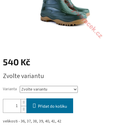
540 Kč
Měrná
Zvolte variantu
cena:
Varianta
Přidat do košíku
velikosti - 36, 37, 38, 39, 40, 41, 42