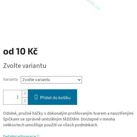
od
10 Kč
Měrná
Zvolte variantu
cena:
Varianta
Přidat do košíku
Odolné, pružné háčky s dokonalým profilovaným tvarem a naostřenými
špičkami se správně umístěným těžištěm. Dostupné v mnoha
velikostech umožňuje použití ve všech podmínkách.
Detailní informace