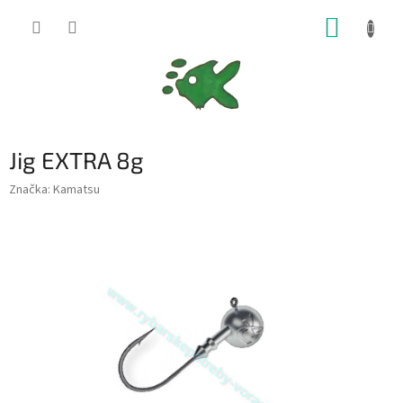
Přejít
NÁKUP
na
obsah
KOŠÍK
Jig EXTRA 8g
Značka:
Kamatsu