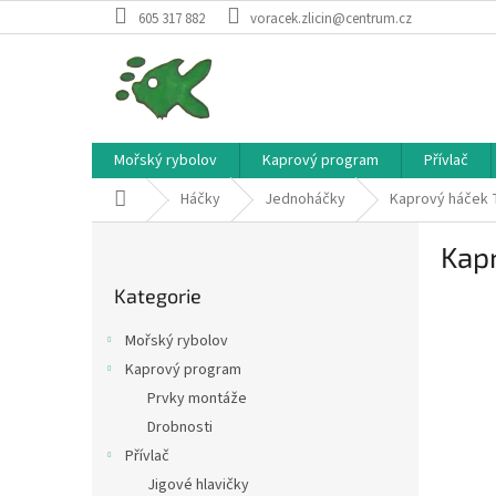
Přejít
605 317 882
voracek.zlicin@centrum.cz
na
obsah
Mořský rybolov
Kaprový program
Přívlač
Domů
Háčky
Jednoháčky
Kaprový háček T
P
Kapr
o
Přeskočit
s
Kategorie
kategorie
t
r
Mořský rybolov
a
Kaprový program
n
Prvky montáže
n
í
Drobnosti
p
Přívlač
a
Jigové hlavičky