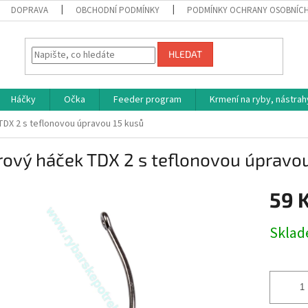
DOPRAVA
OBCHODNÍ PODMÍNKY
PODMÍNKY OCHRANY OSOBNÍC
HLEDAT
Háčky
Očka
Feeder program
Krmení na ryby, nástrah
DX 2 s teflonovou úpravou 15 kusů
ový háček TDX 2 s teflonovou úpravou
59 
Měrná
Skla
cena: