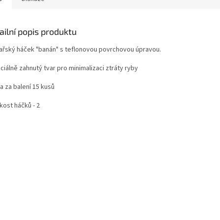
ailní popis produktu
ařský háček "banán" s teflonovou povrchovou úpravou.
ciálně zahnutý tvar pro minimalizaci ztráty ryby
a za balení 15 kusů
ikost háčků - 2