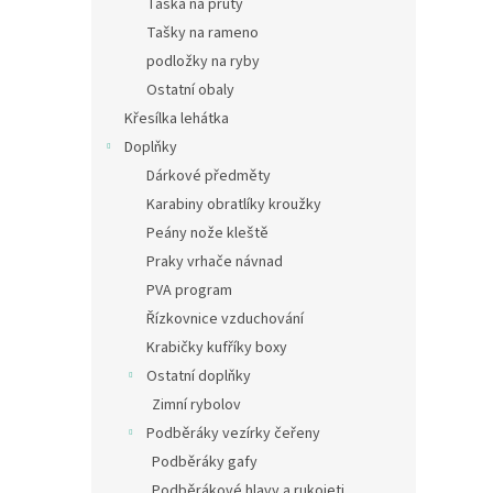
Taška na pruty
Tašky na rameno
podložky na ryby
Ostatní obaly
Křesílka lehátka
Doplňky
Dárkové předměty
Karabiny obratlíky kroužky
Peány nože kleště
Praky vrhače návnad
PVA program
Řízkovnice vzduchování
Krabičky kufříky boxy
Ostatní doplňky
Zimní rybolov
Podběráky vezírky čeřeny
Podběráky gafy
Podběrákové hlavy a rukojeti