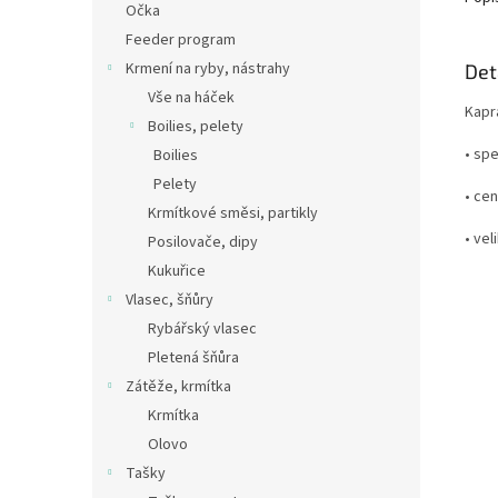
Očka
Feeder program
Krmení na ryby, nástrahy
Det
Vše na háček
Kapr
Boilies, pelety
• spe
Boilies
Pelety
• cen
Krmítkové směsi, partikly
• vel
Posilovače, dipy
Kukuřice
Vlasec, šňůry
Rybářský vlasec
Pletená šňůra
Zátěže, krmítka
Krmítka
Olovo
Tašky