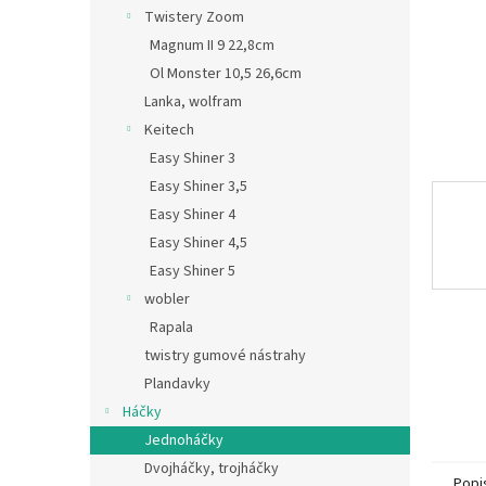
n
Twistery Zoom
e
Magnum II 9 22,8cm
l
Ol Monster 10,5 26,6cm
Lanka, wolfram
Keitech
Easy Shiner 3
Easy Shiner 3,5
Easy Shiner 4
Easy Shiner 4,5
Easy Shiner 5
wobler
Rapala
twistry gumové nástrahy
Plandavky
Háčky
Jednoháčky
Dvojháčky, trojháčky
Popi