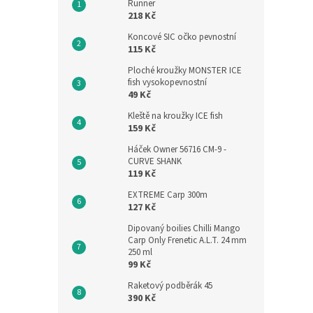
Runner
218 Kč
Koncové SIC očko pevnostní
115 Kč
Ploché kroužky MONSTER ICE
fish vysokopevnostní
49 Kč
Kleště na kroužky ICE fish
159 Kč
Háček Owner 56716 CM-9 -
CURVE SHANK
119 Kč
EXTREME Carp 300m
127 Kč
Dipovaný boilies Chilli Mango
Carp Only Frenetic A.L.T. 24 mm
250 ml
99 Kč
Raketový podběrák 45
390 Kč