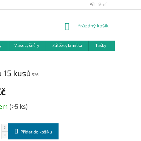
H ÚDAJŮ
Přihlášení
NÁKUPNÍ
Prázdný košík
KOŠÍK
y
Vlasec, šňůry
Zátěže, krmítka
Tašky
Křesílka le
 15 kusů
526
Kč
dem
(>5 ks)
Přidat do košíku