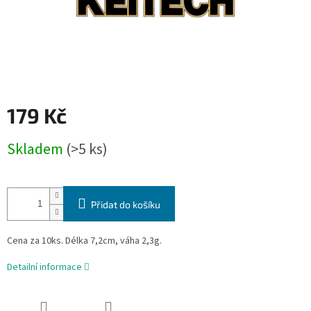
179 Kč
Měrná
Skladem
(>5 ks)
cena:
Přidat do košíku
Cena za 10ks. Délka 7,2cm, váha 2,3g.
Detailní informace