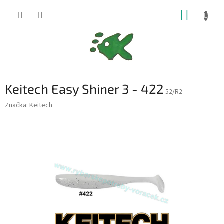
Přejít
NÁKUP
na
obsah
KOŠÍK
Keitech Easy Shiner 3 - 422
52/R2
Značka:
Keitech