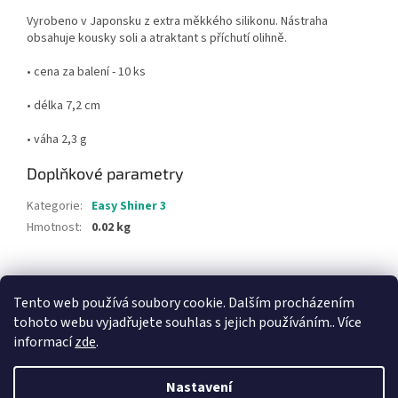
Vyrobeno v Japonsku z extra měkkého silikonu. Nástraha
obsahuje kousky soli a atraktant s příchutí olihně.
• cena za balení - 10 ks
• délka 7,2 cm
• váha 2,3 g
Doplňkové parametry
Kategorie
:
Easy Shiner 3
Hmotnost
:
0.02 kg
Z
á
Tento web používá soubory cookie. Dalším procházením
p
tohoto webu vyjadřujete souhlas s jejich používáním.. Více
a
informací
zde
.
t
í
Nastavení
Vytvořil Shoptet