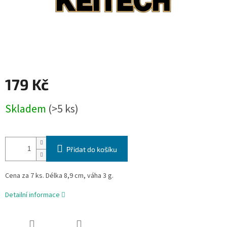
179 Kč
Měrná
Skladem
(>5 ks)
cena:
Přidat do košíku
Cena za 7 ks. Délka 8,9 cm, váha 3 g.
Detailní informace