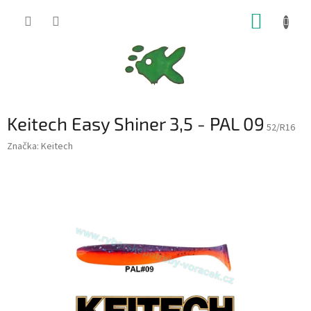
Přejít
NÁKUP
na
obsah
KOŠÍK
Keitech Easy Shiner 3,5 - PAL 09
52/R16
Značka:
Keitech