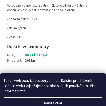
Vyrobeno v Japonsku z extra měkkého silikonu. Nástraha
obsahuje kousky soli a atraktant s příchutí olihně.
• cena za balení - 7 ks
• délka 8,9 cm
• váha 3 g
Doplňkové parametry
Kategorie
:
Easy Shiner 3,5
Hmotnost
:
0.05 kg
Z
á
Tento web používá soubory cookie. Dalším procházením
p
tohoto webu vyjadřujete souhlas s jejich používáním.. Více
a
informací
zde
.
t
í
Nastavení
Vytvořil Shoptet