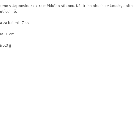
beno v Japonsku z extra měkkého silikonu. Nástraha obsahuje kousky soli a 
utí olihně.
a za balení - 7 ks
lka 10 cm
a 5,3 g