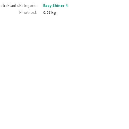
atraktant s
Kategorie
:
Easy Shiner 4
Hmotnost
:
0.07 kg