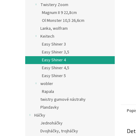
n
Twistery Zoom
e
Magnum II 9 22,8cm
l
Ol Monster 10,5 26,6cm
Lanka, wolfram
Keitech
Easy Shiner 3
Easy Shiner 3,5
Easy Shiner 4
Easy Shiner 4,5
Easy Shiner 5
wobler
Rapala
twistry gumové nástrahy
Plandavky
Popi
Háčky
Jednoháčky
Det
Dvojháčky, trojháčky