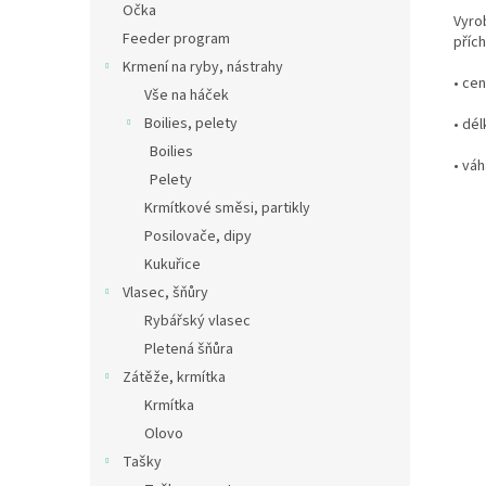
Očka
Vyro
Feeder program
přích
Krmení na ryby, nástrahy
• cen
Vše na háček
Boilies, pelety
• dé
Boilies
• váh
Pelety
Krmítkové směsi, partikly
Posilovače, dipy
Kukuřice
Vlasec, šňůry
Rybářský vlasec
Pletená šňůra
Zátěže, krmítka
Krmítka
Olovo
Tašky