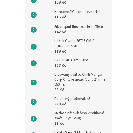
159 Kč
Koncové SIC očko pevnostní
115 Kč
Silver spirit fluorocarbon 250m
142 Kč
Háček Owner 56716 CM-9 -
CURVE SHANK
119 Kč
EXTREME Carp 300m
127 Kč
Dipovaný boilies Chilli Mango
Carp Only Frenetic A.L.T. 24 mm
250 ml
99 Kč
Raketový podběrák 45
390 Kč
Method předvlhčená krmítková
směs Chytil 750g
99 Kč
Pelety Stég PELLET MIX 5mm