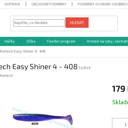
DOPRAVA
OBCHODNÍ PODMÍNKY
PODMÍNKY OCHRANY OSOBNÍC
HLEDAT
Háčky
Očka
Feeder program
Krmení na ryby, nástrah
Keitech Easy Shiner 4 - 408
ech Easy Shiner 4 - 408
52/R19
Keitech
179
Měrná
Skla
cena: