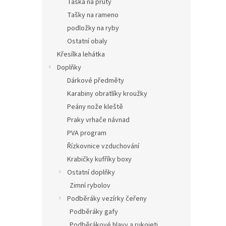
Taška na pruty
Tašky na rameno
podložky na ryby
Ostatní obaly
Křesílka lehátka
Doplňky
Dárkové předměty
Karabiny obratlíky kroužky
Peány nože kleště
Praky vrhače návnad
PVA program
Řízkovnice vzduchování
Krabičky kufříky boxy
Ostatní doplňky
Zimní rybolov
Podběráky vezírky čeřeny
Podběráky gafy
Podběrákové hlavy a rukojeti