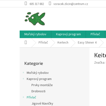
Přejít
605 317 882
voracek.zlicin@centrum.cz
na
obsah
Mořský rybolov
Kaprový program
Přívlač
Domů
Přívlač
Keitech
Easy Shiner 4
P
Keit
o
Přeskočit
s
Značka:
Kategorie
kategorie
t
r
Mořský rybolov
a
Kaprový program
n
Prvky montáže
n
í
Drobnosti
p
Přívlač
a
Jigové hlavičky