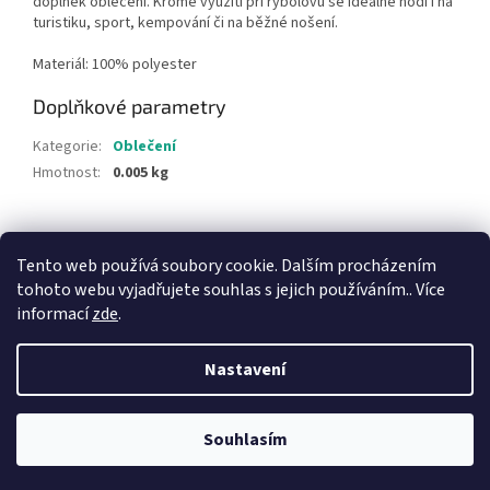
doplněk oblečení. Kromě využití při rybolovu se ideálně hodí i na
turistiku, sport, kempování či na běžné nošení.
Materiál: 100% polyester
Doplňkové parametry
Kategorie
:
Oblečení
Hmotnost
:
0.005 kg
Z
á
Tento web používá soubory cookie. Dalším procházením
p
tohoto webu vyjadřujete souhlas s jejich používáním.. Více
a
informací
zde
.
t
í
Nastavení
Vytvořil Shoptet
Souhlasím
Copyright 2026
rybářské potřeby
. Všechna práva vyhrazena.