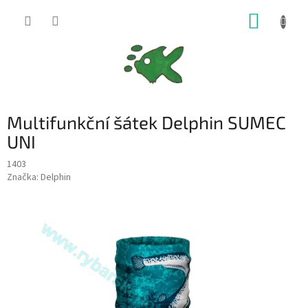
Přejít
NÁKUP
na
obsah
KOŠÍK
Multifunkční šátek Delphin SUMEC
UNI
1403
Značka:
Delphin