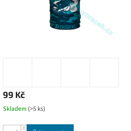
99 Kč
Měrná
Skladem
(>5 ks)
cena: