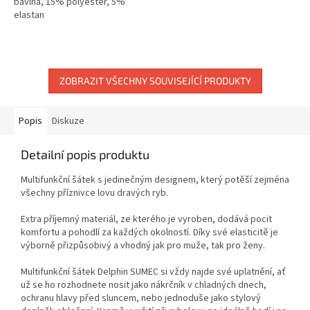
bavlna, 15% polyester, 5%
elastan
ZOBRAZIT VŠECHNY SOUVISEJÍCÍ PRODUKTY
Popis
Diskuze
Detailní popis produktu
Multifunkční šátek s jedinečným designem, který potěší zejména
všechny příznivce lovu dravých ryb.
Extra příjemný materiál, ze kterého je vyroben, dodává pocit
komfortu a pohodlí za každých okolností. Díky své elasticitě je
výborně přizpůsobivý a vhodný jak pro muže, tak pro ženy.
Multifunkční šátek Delphin SUMEC si vždy najde své uplatnění, ať
už se ho rozhodnete nosit jako nákrčník v chladných dnech,
ochranu hlavy před sluncem, nebo jednoduše jako stylový