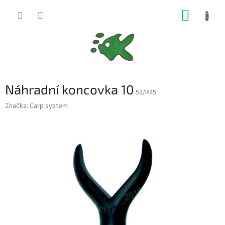
Přejít
NÁKUP
na
obsah
KOŠÍK
Náhradní koncovka 10
52/R45
Značka:
Carp system