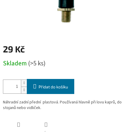
29 Kč
Měrná
Skladem
(>5 ks)
cena:
Přidat do košíku
Náhradní zadní přední plastová. Používaná hlavně při lovu kaprů, do
stojanů nebo vidliček.