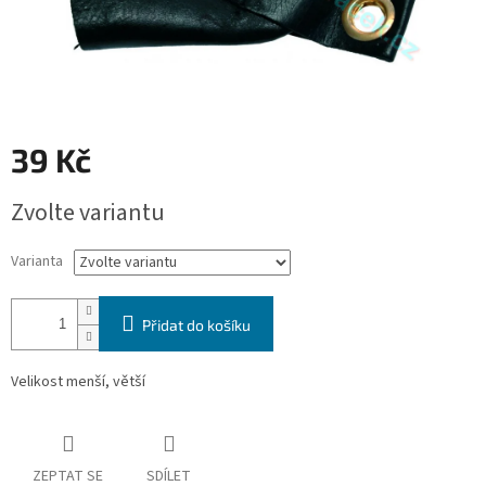
39 Kč
Měrná
Zvolte variantu
cena:
Varianta
Přidat do košíku
Velikost menší, větší
ZEPTAT SE
SDÍLET