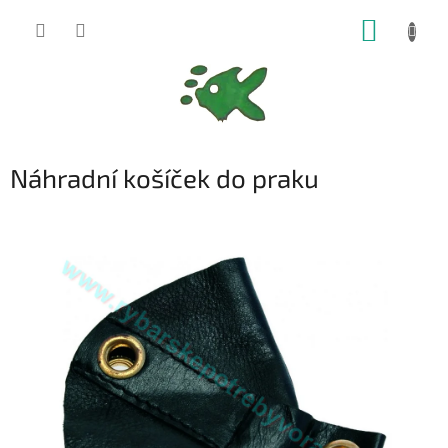
Přejít
NÁKUP
na
obsah
KOŠÍK
Náhradní košíček do praku