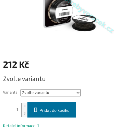
212 Kč
Měrná
Zvolte variantu
cena:
Varianta
Přidat do košíku
Detailní informace