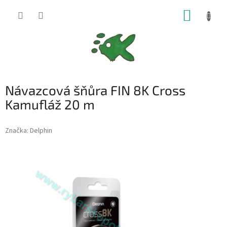
Přejít
NÁKUP
na
obsah
KOŠÍK
Návazcová šňůra FIN 8K Cross
Kamufláž 20 m
Značka:
Delphin