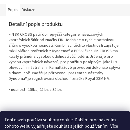
Popis
Diskuze
Detailní popis produktu
FIN 8K CROSS patří do nejvyšší kategorie návazcových
kaprařských šňůr od značky FIN. Jedná se o rychle potápivou
šňůru s vysokou nosností. Kombinaci těchto vlastností zajišťuje
mix 8 vláken tvořených z Dyneema® a PES vlákna. 8K CROSS má
kulatý průměr s vysokou odolností vůči oděru. Určená je pro
výrobu kaprařských návazců, pro použití s potápivými jakož i s
plovoucími nástrahami. Kamuflážové provedení dokonale splývá
s dnem, což umožňuje přirozenou prezentaci nástrahy.
Dyneema® je registrovaná obchodní značka Royal DSM N.V.
• nosnost - 15lbs, 25lbs a 35lbs
Z
á
Tento web používá soubory cookie. Dalším procházením
p
tohoto webu vyjadřujete souhlas s jejich používáním.. Více