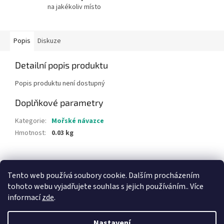
na jakékoliv místo
Popis
Diskuze
Detailní popis produktu
Popis produktu není dostupný
Doplňkové parametry
Kategorie
:
Mořské návazce
Hmotnost
:
0.03 kg
Z
á
Tento web používá soubory cookie. Dalším procházením
p
tohoto webu vyjadřujete souhlas s jejich používáním.. Více
a
informací
zde
.
t
í
Nastavení