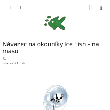
Přejít
NÁKUP
na
obsah
KOŠÍK
Návazec na okouníky Ice Fish - na
maso
71
Značka:
ICE fish