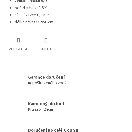
velikost háčků 6/0
počet návazců 6 X
síla návazce 0,9 mm
délka návazce 950 cm
ZEPTAT SE
SDÍLET
Garance doručení
nepoškozeného zboží
Kamenný obchod
Praha 5 - Zličín
Doručení po celé ČR a SR