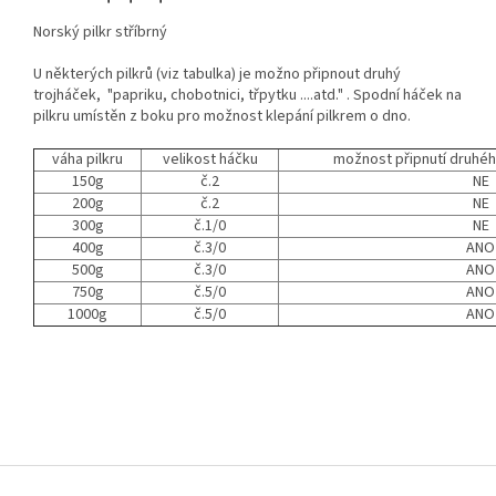
Norský pilkr stříbrný
U některých pilkrů (viz tabulka) je možno připnout druhý
trojháček, "papriku, chobotnici, třpytku ....atd." . Spodní háček na
pilkru umístěn z boku pro možnost klepání pilkrem o dno.
váha pilkru
velikost háčku
možnost připnutí druhéh
150g
č.2
NE
200g
č.2
NE
300g
č.1/0
NE
400g
č.3/0
ANO
500g
č.3/0
ANO
750g
č.5/0
ANO
1000g
č.5/0
ANO
Z
á
p
a
t