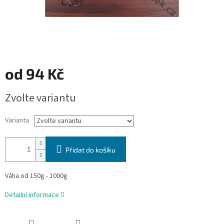
od
94 Kč
Měrná
Zvolte variantu
cena:
Varianta
Přidat do košíku
Váha od 150g - 1000g
Detailní informace