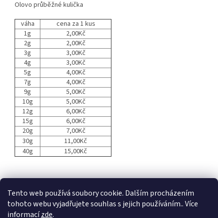
Olovo průběžné kulička
váha
cena za 1 kus
1g
2,00Kč
2g
2,00Kč
3g
3,00Kč
4g
3,00Kč
5g
4,00Kč
7g
4,00Kč
9g
5,00Kč
10g
5,00Kč
12g
6,00Kč
15g
6,00Kč
20g
7,00Kč
30g
11,00Kč
40g
15,00Kč
Z
á
Tento web používá soubory cookie. Dalším procházením
p
tohoto webu vyjadřujete souhlas s jejich používáním.. Více
a
informací
zde
.