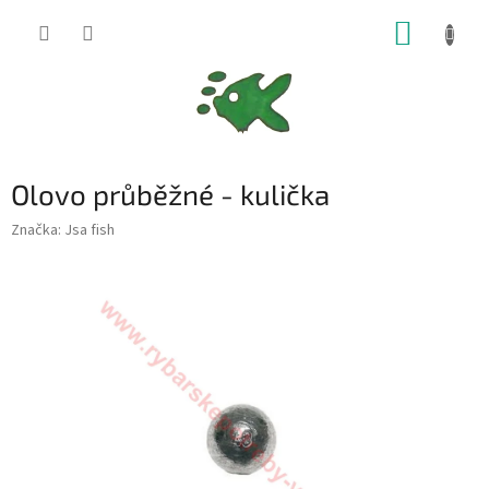
Přejít
NÁKUP
na
obsah
KOŠÍK
Olovo průběžné - kulička
Značka:
Jsa fish