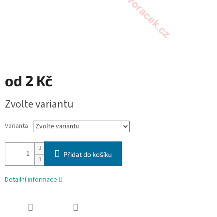
od
2 Kč
Měrná
Zvolte variantu
cena:
Varianta
Přidat do košíku
Detailní informace