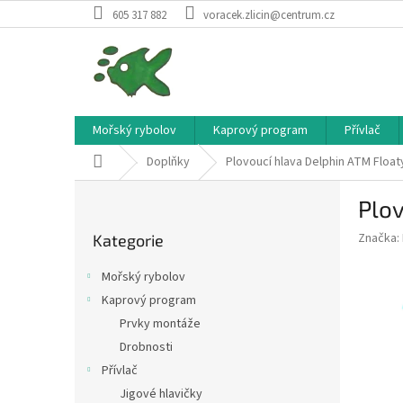
Přejít
605 317 882
voracek.zlicin@centrum.cz
na
obsah
Mořský rybolov
Kaprový program
Přívlač
Domů
Doplňky
Plovoucí hlava Delphin ATM Floa
P
Plo
o
Přeskočit
s
Značka:
Kategorie
kategorie
t
r
Mořský rybolov
a
Kaprový program
n
Prvky montáže
n
í
Drobnosti
p
Přívlač
a
Jigové hlavičky