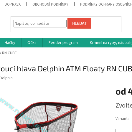
DOPRAVA
OBCHODNÍ PODMÍNKY
PODMÍNKY OCHRANY OSOBNÍC
HLEDAT
Háčky
Očka
Feeder program
Krmení na ryby, nástrah
ty RN CUBE
voucí hlava Delphin ATM Floaty RN CU
Delphin
od
Měrná
Zvolt
cena:
Varianta