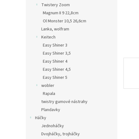
n
Twistery Zoom
e
Magnum II 9 22,8cm
l
Ol Monster 10,5 26,6cm
Lanka, wolfram
Keitech
Easy Shiner 3
Easy Shiner 3,5
Easy Shiner 4
Easy Shiner 4,5
Easy Shiner 5
wobler
Rapala
twistry gumové nástrahy
Plandavky
Háčky
Jednoháčky
Dvojháčky, trojháčky