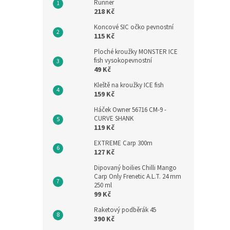
Runner
218 Kč
Koncové SIC očko pevnostní
115 Kč
Ploché kroužky MONSTER ICE
fish vysokopevnostní
49 Kč
Kleště na kroužky ICE fish
159 Kč
Háček Owner 56716 CM-9 -
CURVE SHANK
119 Kč
EXTREME Carp 300m
127 Kč
Dipovaný boilies Chilli Mango
Carp Only Frenetic A.L.T. 24 mm
250 ml
99 Kč
Raketový podběrák 45
390 Kč