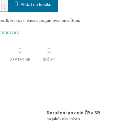
Přidat do košíku
 podběráková hlava s pogumovanou síťkou.
informace
ZEPTAT SE
SDÍLET
Doručení po celé ČR a SR
na jakékoliv místo