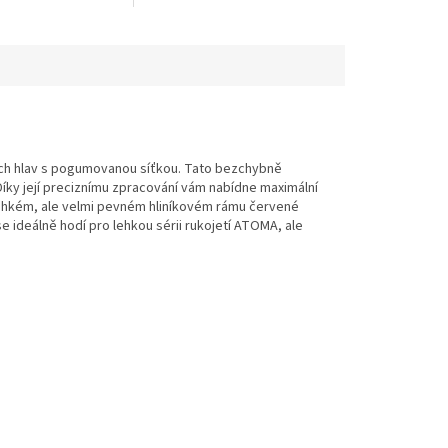
ých hlav s pogumovanou síťkou. Tato bezchybně
íky její preciznímu zpracování vám nabídne maximální
lehkém, ale velmi pevném hliníkovém rámu červené
e ideálně hodí pro lehkou sérii rukojetí ATOMA, ale