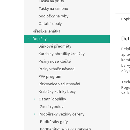
Taška na pruty
Tašky na rameno
podložky na ryby
Popi
Ostatní obaly
Křesílka lehátka
Det
Doplňky
Dárkové předměty
Delp
Karabiny obratlíky kroužky
zpra
komf
Peány nože kleště
barv
Praky vrhače návnad
díky 
PVA program
Tech
Řízkovnice vzduchování
Pogu
Krabičky kufříky boxy
Veli
Ostatní doplňky
Zimní rybolov
Podběráky vezírky čeřeny
Podběráky gafy
Podběrákové hlavy a rukojeti