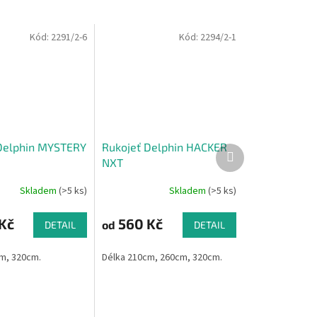
Kód:
2291/2-6
Kód:
2294/2-1
Delphin MYSTERY
Rukojeť Delphin HACKER
Další
NXT
produkt
Skladem
(>5 ks)
Skladem
(>5 ks)
Kč
560 Kč
od
DETAIL
DETAIL
m, 320cm.
Délka 210cm, 260cm, 320cm.