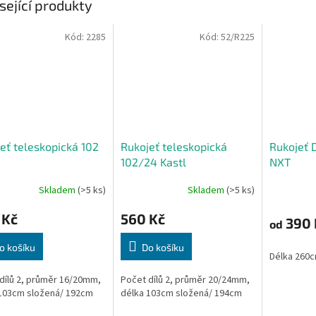
sející produkty
Kód:
2285
Kód:
52/R225
eť teleskopická 102
Rukojeť teleskopická
Rukojeť 
102/24 Kastl
NXT
Skladem
(>5 ks)
Skladem
(>5 ks)
 Kč
560 Kč
390 
od
o košíku
Do košíku
Délka 260c
dílů 2, průměr 16/20mm,
Počet dílů 2, průměr 20/24mm,
103cm složená/ 192cm
délka 103cm složená/ 194cm