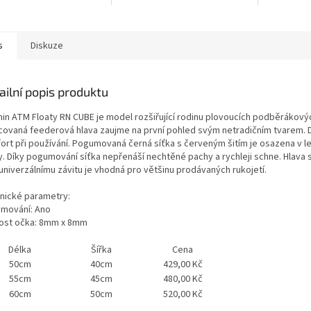
s
Diskuze
ailní popis produktu
hin ATM Floaty RN CUBE je model rozšiřující rodinu plovoucích podběrákov
covaná feederová hlava zaujme na první pohled svým netradičním tvarem. D
ort při používání. Pogumovaná černá síťka s červeným šitím je osazena v 
y. Díky pogumování síťka nepřenáší nechtěné pachy a rychleji schne. Hlava s
univerzálnímu závitu je vhodná pro většinu prodávaných rukojetí.
nické parametry:
mování: Ano
kost očka: 8mm x 8mm
Délka
Šířka
Cena
50cm
40cm
429,00 Kč
55cm
45cm
480,00 Kč
60cm
50cm
520,00 Kč