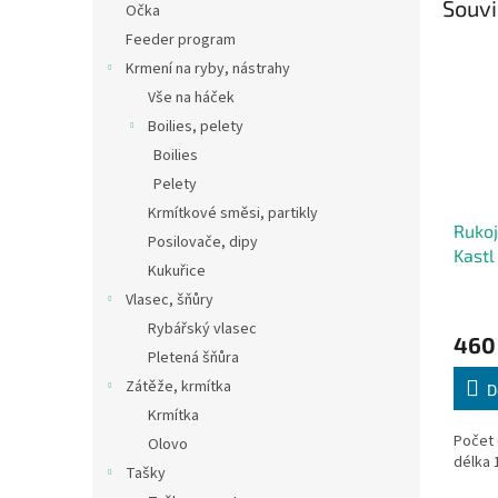
Souvi
Očka
Feeder program
Krmení na ryby, nástrahy
Vše na háček
Boilies, pelety
Boilies
Pelety
Krmítkové směsi, partikly
Rukoj
Posilovače, dipy
Kastl
Kukuřice
Vlasec, šňůry
Rybářský vlasec
460
Pletená šňůra
Zátěže, krmítka
D
Krmítka
Počet 
Olovo
délka 
Tašky