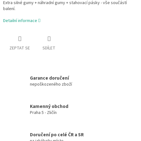
Extra silné gumy + náhradní gumy + stahovací pásky - vše součástí
balení.
Detailní informace
ZEPTAT SE
SDÍLET
Garance doručení
nepoškozeného zboží
Kamenný obchod
Praha 5 - Zličín
Doručení po celé ČR a SR
na jakékoliv místo