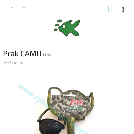
Přejít
NÁKUP
na
obsah
KOŠÍK
Prak CAMU
1166
Značka:
FM