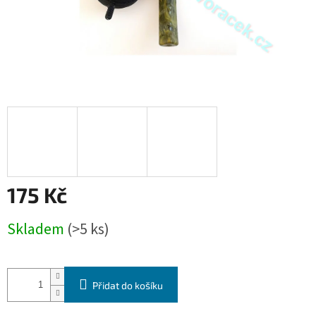
175 Kč
Měrná
Skladem
(>5 ks)
cena:
Přidat do košíku