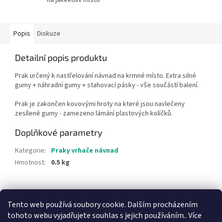
Popis
Diskuze
Detailní popis produktu
Prak určený k nastřelování návnad na krmné místo. Extra silné
gumy + náhradní gumy + stahovací pásky - vše součástí balení.
Prak je zakončen kovovými hroty na které jsou navlečeny
zesílené gumy - zamezeno lámání plastových kolíčků.
Doplňkové parametry
Kategorie
:
Praky vrhače návnad
Hmotnost
:
0.5 kg
Z
á
Tento web používá soubory cookie. Dalším procházením
p
tohoto webu vyjadřujete souhlas s jejich používáním.. Více