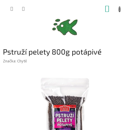
Přejít
NÁKUP
na
obsah
KOŠÍK
Pstruží pelety 800g potápivé
Značka:
Chytil