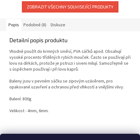
ZOBRAZIT VŠECHNY SOUVISEJÍCÍ PRODUKTY
Popis
Podobné (8)
Diskuze
Detailní popis produktu
Vhodné použít do krmných směsí, PVA sáčků apod. Obsahují
vysoké procento tříděných rybích mouček. Často se používají při
lovu na dírkách, protože je pstruzi i siveni milují. Samozřejmě se
s úspěchem používají i při lovu kaprů.
Baleny jsou v pevném sáčku se zipovým uzávěrem, pro
opakované uzavření a ochranou před vlhkostí a vnějšími vlivy.
Balení: 800g
Velikost - 4mm, 6mm.
Z