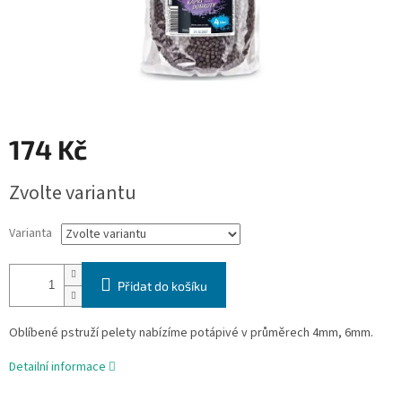
174 Kč
Měrná
Zvolte variantu
cena:
Varianta
Přidat do košíku
Oblíbené pstruží pelety nabízíme potápivé v průměrech 4mm, 6mm.
Detailní informace