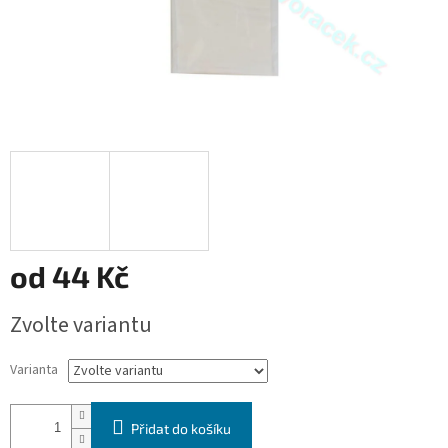
od
44 Kč
Měrná
Zvolte variantu
cena:
Varianta
Přidat do košíku