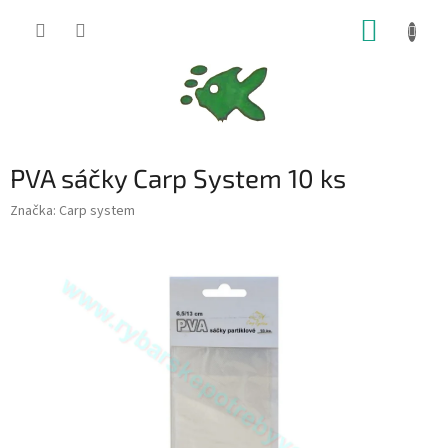
Přejít
NÁKUP
na
obsah
KOŠÍK
PVA sáčky Carp System 10 ks
Značka:
Carp system