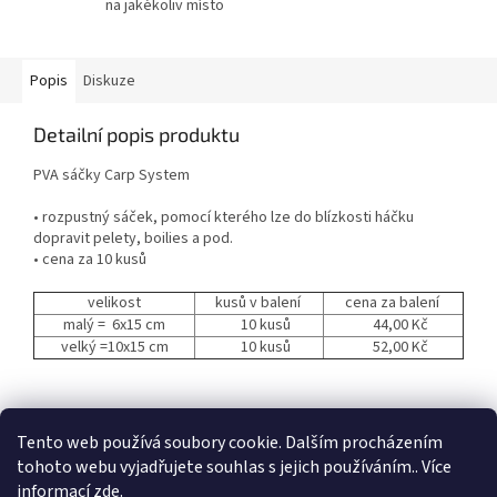
na jakékoliv místo
Popis
Diskuze
Detailní popis produktu
PVA sáčky Carp System
• rozpustný sáček, pomocí kterého lze do blízkosti háčku
dopravit pelety, boilies a pod.
• cena za 10 kusů
velikost
kusů v balení
cena za balení
malý = 6x15 cm
10 kusů
44,00 Kč
velký =10x15 cm
10 kusů
52,00 Kč
Z
á
Tento web používá soubory cookie. Dalším procházením
p
tohoto webu vyjadřujete souhlas s jejich používáním.. Více
a
informací
zde
.