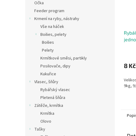
Očka
Feeder program
Krmení na ryby, nástrahy
Vše na háček
Rybář
Boilies, pelety
jedn
Boilies
Pelety
Krmítkové směsi, partikly
8 Kč
Posilovače, dipy
Kukuřice
Velikos
Vlasec, šňůry
9kg, 9
Rybářský vlasec
Pletená šňůra
Zátěže, krmítka
Krmítka
Popi
Olovo
Tašky
Det