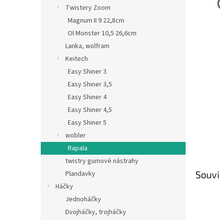
n
Twistery Zoom
e
Magnum II 9 22,8cm
l
Ol Monster 10,5 26,6cm
Lanka, wolfram
Keitech
Easy Shiner 3
Easy Shiner 3,5
Easy Shiner 4
Easy Shiner 4,5
Easy Shiner 5
wobler
Rapala
twistry gumové nástrahy
Souvi
Plandavky
Háčky
Jednoháčky
Dvojháčky, trojháčky