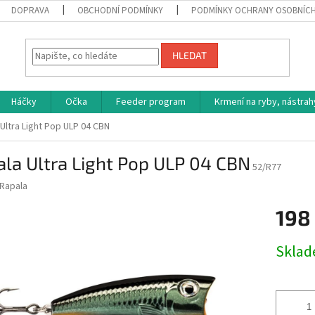
DOPRAVA
OBCHODNÍ PODMÍNKY
PODMÍNKY OCHRANY OSOBNÍC
HLEDAT
Háčky
Očka
Feeder program
Krmení na ryby, nástrah
Ultra Light Pop ULP 04 CBN
la Ultra Light Pop ULP 04 CBN
52/R77
Rapala
198
Měrná
Skla
cena: