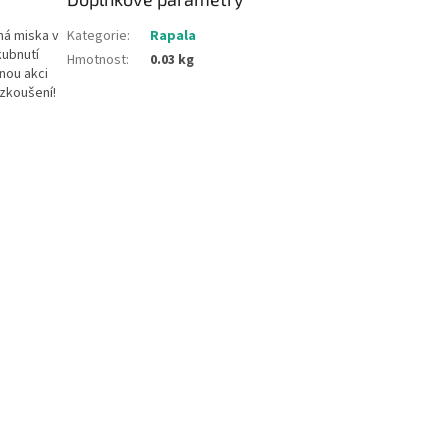
ná miska v
Kategorie
:
Rapala
kubnutí
Hmotnost
:
0.03 kg
nou akci
yzkoušení!