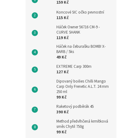
159 Kč
Koncové SIC očko pevnostní
115 Kč
Háček Owner 56716 CM-9 -
CURVE SHANK
119 Kč
Háček na čeburašku BOMB! X-
BARB / 5ks
49 Kč
EXTREME Carp 300m
127 Kč
Dipovaný boilies Chilli Mango
Carp Only Frenetic A.L.T. 24 mm
250 ml
99 Kč
Raketový podběrák 45
390 Kč
Method předvlhčená krmítková
směs Chytil 750g
99 Kč