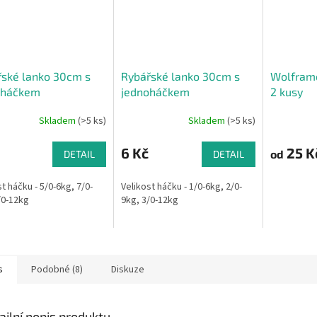
ské lanko 30cm s
Rybářské lanko 30cm s
Wolfram
oháčkem
jednoháčkem
2 kusy
Skladem
(>5 ks)
Skladem
(>5 ks)
6 Kč
25 K
od
DETAIL
DETAIL
t háčku - 5/0-6kg, 7/0-
Velikost háčku - 1/0-6kg, 2/0-
/0-12kg
9kg, 3/0-12kg
s
Podobné (8)
Diskuze
ailní popis produktu