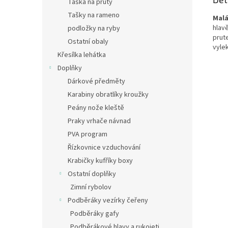
Taška na pruty
Tašky na rameno
Malá
hlav
podložky na ryby
prut
Ostatní obaly
vyle
Křesílka lehátka
Doplňky
Dárkové předměty
Karabiny obratlíky kroužky
Peány nože kleště
Praky vrhače návnad
PVA program
Řízkovnice vzduchování
Krabičky kufříky boxy
Ostatní doplňky
Zimní rybolov
Podběráky vezírky čeřeny
Podběráky gafy
Podběrákové hlavy a rukojeti