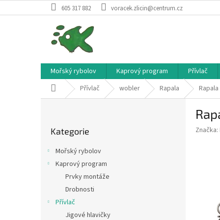
Přejít
605 317 882
voracek.zlicin@centrum.cz
na
obsah
Mořský rybolov
Kaprový program
Přívlač
Domů
Přívlač
wobler
Rapala
Rapala 
P
Rapa
o
Přeskočit
s
Značka:
Kategorie
kategorie
t
r
Mořský rybolov
a
Kaprový program
n
Prvky montáže
n
í
Drobnosti
p
Přívlač
a
Jigové hlavičky