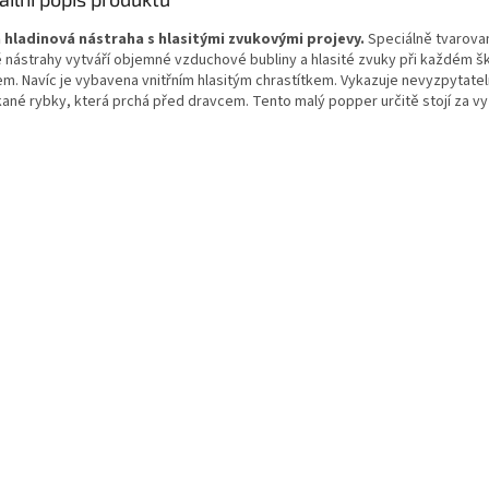
 hladinová nástraha s hlasitými zvukovými projevy.
Speciálně tvarova
ě nástrahy vytváří objemné vzduchové bubliny a hlasité zvuky při každém š
em. Navíc je vybavena vnitřním hlasitým chrastítkem. Vykazuje nevyzpytatel
kané rybky, která prchá před dravcem. Tento malý popper určitě stojí za v