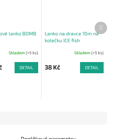
Další
produkt
ové lanko BOMB
Lanko na dravce 10m na
kolečku ICE fish
Skladem
(>5 ks)
Skladem
(>5 ks)
č
38 Kč
DETAIL
DETAIL
Doplňkové parametry