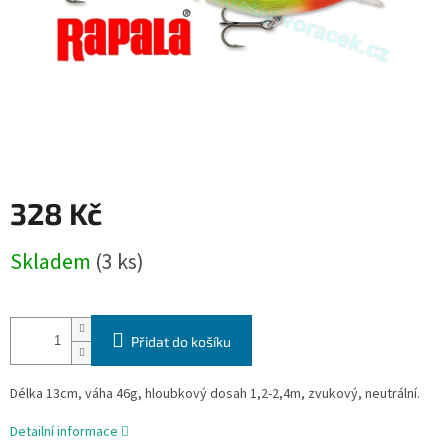
328 Kč
Měrná
Skladem
(3 ks)
cena:
Přidat do košíku
Délka 13cm, váha 46g, hloubkový dosah 1,2-2,4m, zvukový, neutrální.
Detailní informace