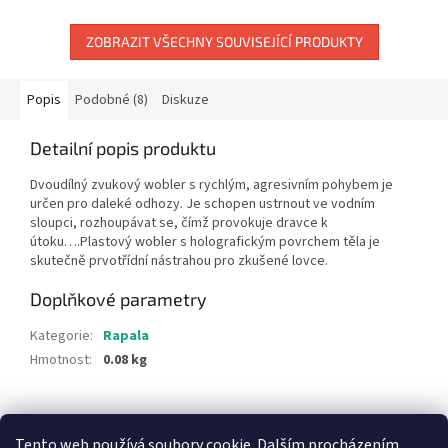
ZOBRAZIT VŠECHNY SOUVISEJÍCÍ PRODUKTY
Popis
Podobné (8)
Diskuze
Detailní popis produktu
Dvoudílný zvukový wobler s rychlým, agresivním pohybem je
určen pro daleké odhozy. Je schopen ustrnout ve vodním
sloupci, rozhoupávat se, čímž provokuje dravce k
útoku….Plastový wobler s holografickým povrchem těla je
skutečně prvotřídní nástrahou pro zkušené lovce.
Doplňkové parametry
Kategorie
:
Rapala
Hmotnost
:
0.08 kg
Z
á
Tento web používá soubory cookie. Dalším procházením