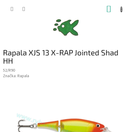
Přejít
NÁKUP
na
obsah
KOŠÍK
Rapala XJS 13 X-RAP Jointed Shad
HH
52/R90
Značka:
Rapala