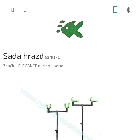
Přejít
NÁKUP
na
obsah
KOŠÍK
Sada hrazd
52/R141
Značka:
ELEGANCE method series