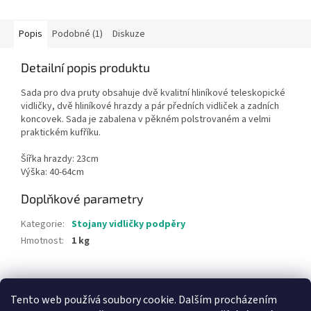
Popis
Podobné (1)
Diskuze
Detailní popis produktu
Sada pro dva pruty obsahuje dvě kvalitní hliníkové teleskopické
vidličky, dvě hliníkové hrazdy a pár předních vidliček a zadních
koncovek. Sada je zabalena v pěkném polstrovaném a velmi
praktickém kufříku.
Šířka hrazdy: 23cm
Výška: 40-64cm
Doplňkové parametry
Kategorie
:
Stojany vidličky podpěry
Hmotnost
:
1 kg
Z
á
Tento web používá soubory cookie. Dalším procházením