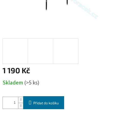
1 190 Kč
Měrná
Skladem
(>5 ks)
cena:
Přidat do košíku