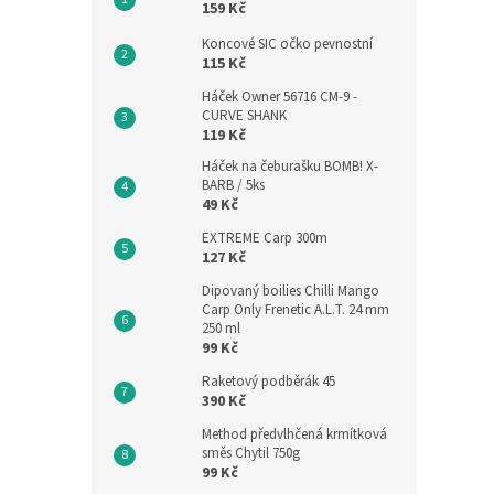
159 Kč
Koncové SIC očko pevnostní
115 Kč
Háček Owner 56716 CM-9 -
CURVE SHANK
119 Kč
Háček na čeburašku BOMB! X-
BARB / 5ks
49 Kč
EXTREME Carp 300m
127 Kč
Dipovaný boilies Chilli Mango
Carp Only Frenetic A.L.T. 24 mm
250 ml
99 Kč
Raketový podběrák 45
390 Kč
Method předvlhčená krmítková
směs Chytil 750g
99 Kč