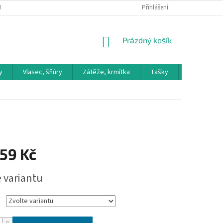
H ÚDAJŮ
Přihlášení
NÁKUPNÍ
Prázdný košík
KOŠÍK
y
Vlasec, šňůry
Zátěže, krmítka
Tašky
Křesílka le
59 Kč
e variantu