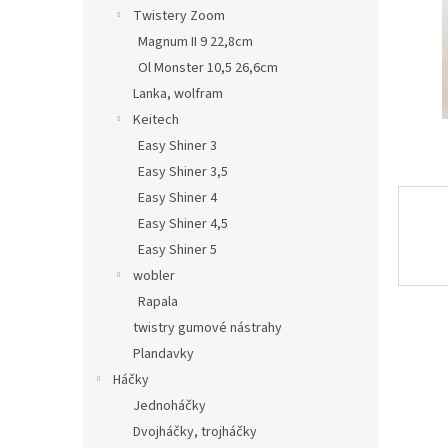
n
Twistery Zoom
e
Magnum II 9 22,8cm
l
Ol Monster 10,5 26,6cm
Lanka, wolfram
Keitech
Easy Shiner 3
Easy Shiner 3,5
Easy Shiner 4
Easy Shiner 4,5
Easy Shiner 5
wobler
Rapala
twistry gumové nástrahy
Plandavky
Háčky
Jednoháčky
Dvojháčky, trojháčky