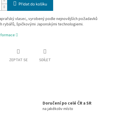
Přidat do košíku
kaprařský vlasec, vyrobený podle nejnovějších požadavků
h rybářů, špičkovými Japonskými technologiemi.
informace
ZEPTAT SE
SDÍLET
Doručení po celé ČR a SR
na jakékoliv místo