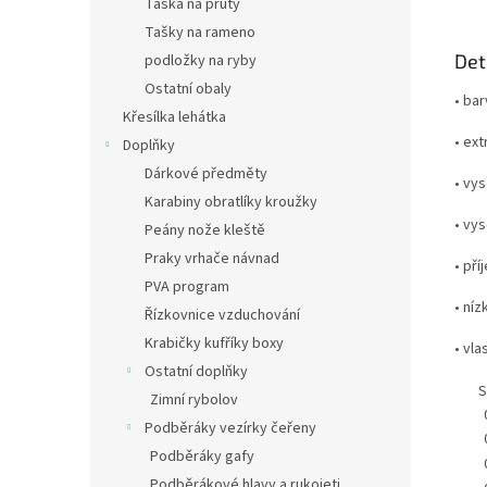
Taška na pruty
Tašky na rameno
Det
podložky na ryby
Ostatní obaly
• ba
Křesílka lehátka
• ex
Doplňky
Dárkové předměty
• vy
Karabiny obratlíky kroužky
• vy
Peány nože kleště
Praky vrhače návnad
• pří
PVA program
• ní
Řízkovnice vzduchování
Krabičky kufříky boxy
• vl
Ostatní doplňky
S
Zimní rybolov
Podběráky vezírky čeřeny
Podběráky gafy
Podběrákové hlavy a rukojeti