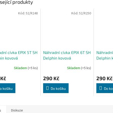
sející produkty
Kód:
52/R248
Kód:
52/R250
dní cívka EPIX 5T SH
Náhradní cívka EPIX 6T SH
Náhradní
in kovová
Delphin kovová
Delphin 
Skladem
(>5 ks)
Skladem
(>5 ks)
 Kč
290 Kč
290 Kč
o košíku
Do košíku
Do ko
s
Diskuze