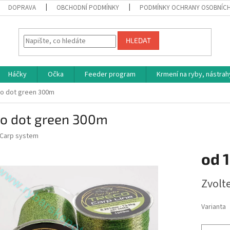
DOPRAVA
OBCHODNÍ PODMÍNKY
PODMÍNKY OCHRANY OSOBNÍC
HLEDAT
Háčky
Očka
Feeder program
Krmení na ryby, nástrah
o dot green 300m
co dot green 300m
Carp system
od
1
Měrná
Zvolt
cena:
Varianta