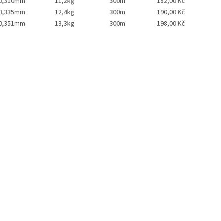
0,310mm
11,2kg
300m
182,00 Kč
0,335mm
12,4kg
300m
190,00 Kč
0,351mm
13,3kg
300m
198,00 Kč