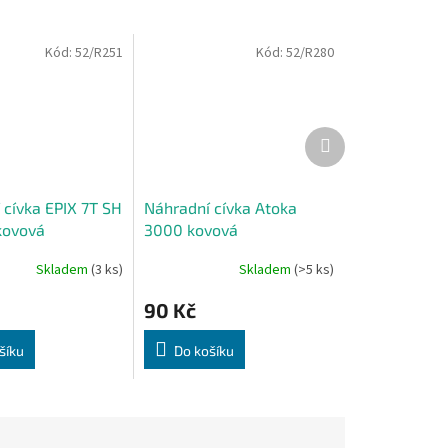
Kód:
52/R251
Kód:
52/R280
Další
produkt
 cívka EPIX 7T SH
Náhradní cívka Atoka
kovová
3000 kovová
Skladem
(3 ks)
Skladem
(>5 ks)
90 Kč
šíku
Do košíku