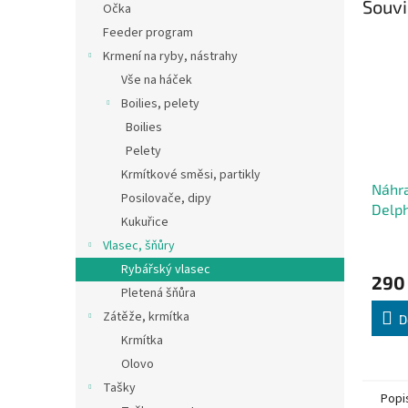
Souvi
Očka
Feeder program
Krmení na ryby, nástrahy
Vše na háček
Boilies, pelety
Boilies
Pelety
Krmítkové směsi, partikly
Náhra
Posilovače, dipy
Delph
Kukuřice
Vlasec, šňůry
Rybářský vlasec
290
Pletená šňůra
Zátěže, krmítka
D
Krmítka
Olovo
Tašky
Popi