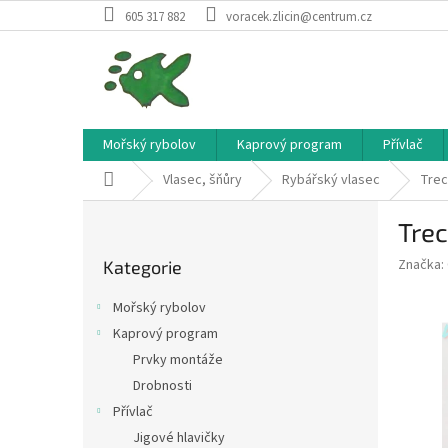
Přejít
605 317 882
voracek.zlicin@centrum.cz
na
obsah
Mořský rybolov
Kaprový program
Přívlač
Domů
Vlasec, šňůry
Rybářský vlasec
Trec
P
Tre
o
Přeskočit
s
Značka:
Kategorie
kategorie
t
r
Mořský rybolov
a
Kaprový program
n
Prvky montáže
n
í
Drobnosti
p
Přívlač
a
Jigové hlavičky