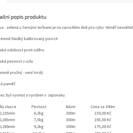
ailní popis produktu
rva - zelená s černými tečkami je na zarostlém dně pro rybu téměř nevidite
trémně hladký kalibrovaný povrch
soká odolnost proti oděru
soká pevnost v uzlu
jemně pružný - není tvrdý
zká paměť
asec byl vyvinut a vyroben v Japonsku
íla vlasce
Pevnost
Návin
Cena za 300m
0,235mm
6,3kg
300m
159,00 Kč
0,265mm
7,5kg
300m
165,00 Kč
0,286mm
9,2kg
300m
175,00 Kč