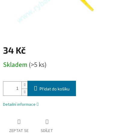
34 Kč
Měrná
Skladem
(>5 ks)
cena:
Přidat do košíku
Detailní informace
ZEPTAT SE
SDÍLET