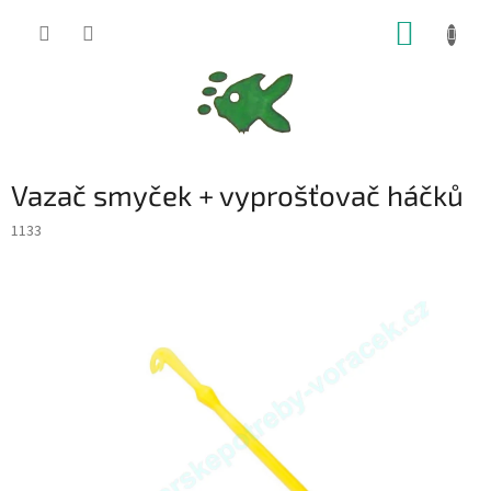
Přejít
NÁKUP
na
obsah
KOŠÍK
Vazač smyček + vyprošťovač háčků
1133