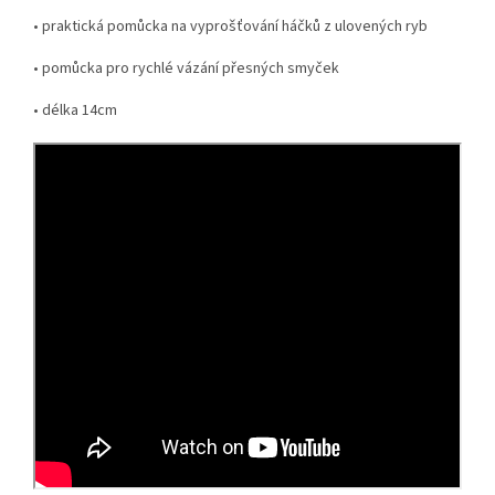
• praktická pomůcka na vyprošťování háčků z ulovených ryb
• pomůcka pro rychlé vázání přesných smyček
• délka 14cm