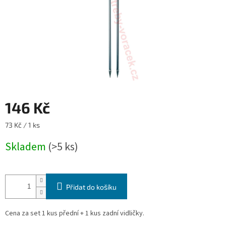
146 Kč
Měrná
73 Kč / 1 ks
cena:
Skladem
(>5 ks)
Přidat do košíku
Cena za set 1 kus přední + 1 kus zadní vidličky.