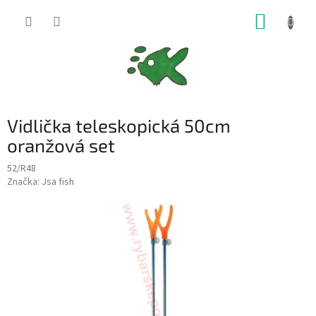
Přejít
NÁKUP
na
obsah
KOŠÍK
Vidlička teleskopická 50cm
oranžová set
52/R48
Značka:
Jsa fish