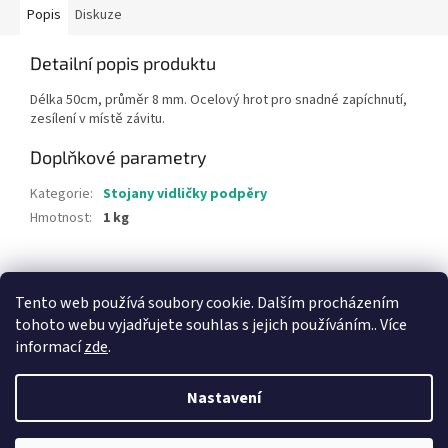
Popis
Diskuze
Detailní popis produktu
Délka 50cm, průměr 8 mm. Ocelový hrot pro snadné zapíchnutí,
zesílení v místě závitu.
Doplňkové parametry
Kategorie
:
Stojany vidličky podpěry
Hmotnost
:
1 kg
Z
á
Tento web používá soubory cookie. Dalším procházením
p
tohoto webu vyjadřujete souhlas s jejich používáním.. Více
a
informací
zde
.
t
í
Nastavení
Vytvořil Shoptet