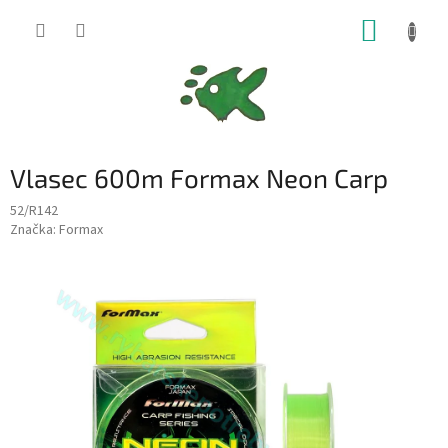
Přejít
NÁKUP
na
obsah
KOŠÍK
Vlasec 600m Formax Neon Carp
52/R142
Značka:
Formax