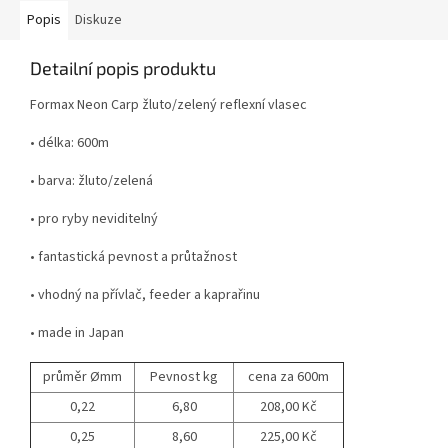
Popis
Diskuze
Detailní popis produktu
Formax Neon Carp žluto/zelený reflexní vlasec
• délka: 600m
• barva: žluto/zelená
• pro ryby neviditelný
• fantastická pevnost a průtažnost
• vhodný na přívlač, feeder a kaprařinu
• made in Japan
průměr Ømm
Pevnost kg
cena za 600m
0,22
6,80
208,00 Kč
0,25
8,60
225,00 Kč