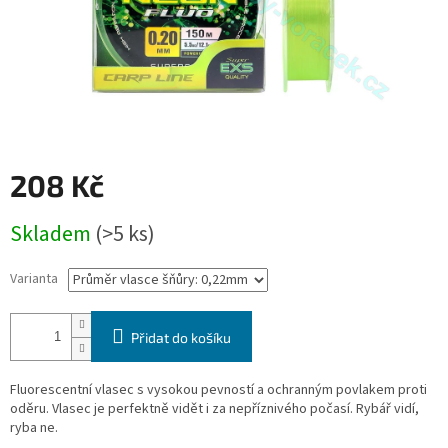
208 Kč
Měrná
Skladem
(>5 ks)
cena:
Varianta
Přidat do košíku
Fluorescentní vlasec s vysokou pevností a ochranným povlakem proti
oděru. Vlasec je perfektně vidět i za nepříznivého počasí. Rybář vidí,
ryba ne.