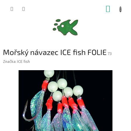
Přejít
NÁKUP
na
obsah
KOŠÍK
Mořský návazec ICE fish FOLIE
73
Značka:
ICE fish