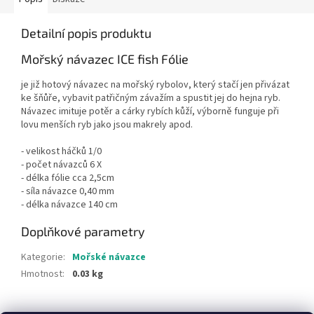
Detailní popis produktu
Mořský návazec ICE fish Fólie
je již hotový návazec na mořský rybolov, který stačí jen přivázat
ke šňůře, vybavit patřičným závažím a spustit jej do hejna ryb.
Návazec imituje potěr a cárky rybích kůží, výborně funguje při
lovu menších ryb jako jsou makrely apod.
- velikost háčků 1/0
- počet návazců 6 X
- délka fólie cca 2,5cm
- síla návazce 0,40 mm
- délka návazce 140 cm
Doplňkové parametry
Kategorie
:
Mořské návazce
Hmotnost
:
0.03 kg