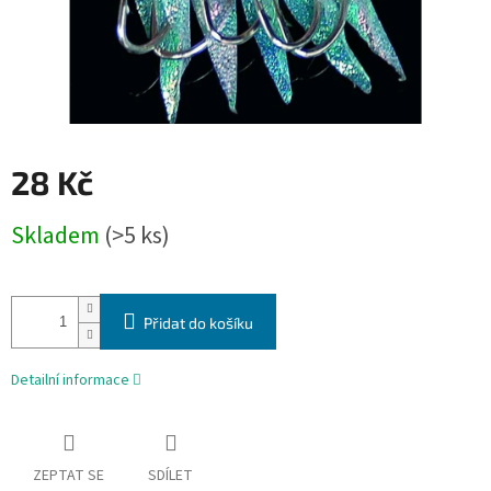
28 Kč
Měrná
Skladem
(>5 ks)
cena:
Přidat do košíku
Detailní informace
ZEPTAT SE
SDÍLET