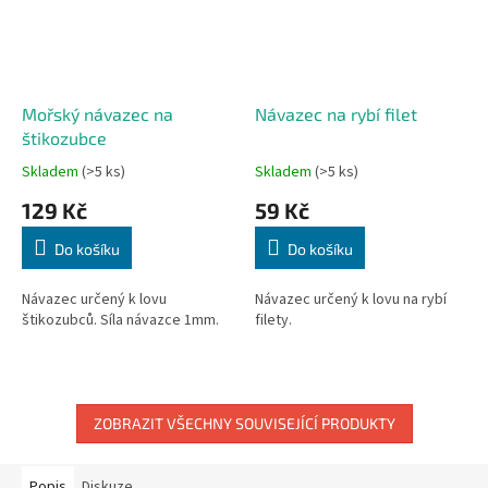
Mořský návazec na
Návazec na rybí filet
štikozubce
Skladem
(>5 ks)
Skladem
(>5 ks)
129 Kč
59 Kč
Do košíku
Do košíku
Návazec určený k lovu
Návazec určený k lovu na rybí
štikozubců. Síla návazce 1mm.
filety.
ZOBRAZIT VŠECHNY SOUVISEJÍCÍ PRODUKTY
Popis
Diskuze