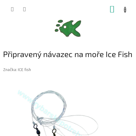
Přejít
NÁKUP
na
obsah
KOŠÍK
Připravený návazec na moře Ice Fish
Značka:
ICE fish