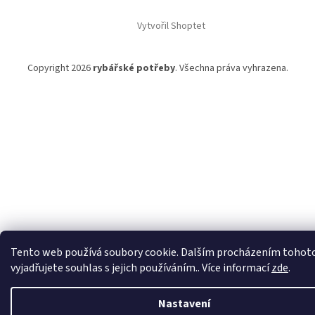
í
Vytvořil Shoptet
Copyright 2026
rybářské potřeby
. Všechna práva vyhrazena.
Tento web používá soubory cookie. Dalším procházením tohot
vyjadřujete souhlas s jejich používáním.. Více informací
zde
.
Nastavení