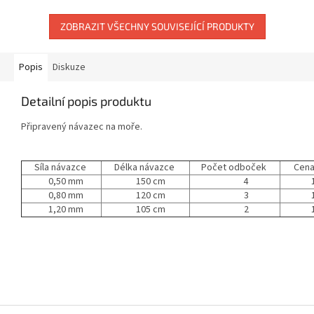
ZOBRAZIT VŠECHNY SOUVISEJÍCÍ PRODUKTY
Popis
Diskuze
Detailní popis produktu
Připravený návazec na moře.
Síla návazce
Délka návazce
Počet odboček
Cena
0,50 mm
150 cm
4
18
0,80 mm
120 cm
3
18
1,20 mm
105 cm
2
18
Z
á
p
a
t