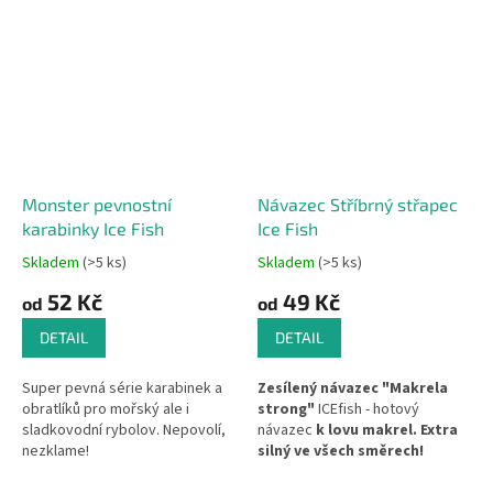
Monster pevnostní
Návazec Stříbrný střapec
karabinky Ice Fish
Ice Fish
Skladem
(>5 ks)
Skladem
(>5 ks)
52 Kč
49 Kč
od
od
DETAIL
DETAIL
Super pevná série karabinek a
Zesílený návazec "Makrela
obratlíků pro mořský ale i
strong"
ICEfish - hotový
sladkovodní rybolov. Nepovolí,
návazec
k lovu makrel. Extra
nezklame!
silný ve všech směrech!
Pevnost - 55kg, 70kg, 120kg
Velikost háčku 3/0 a nebo 5/0.