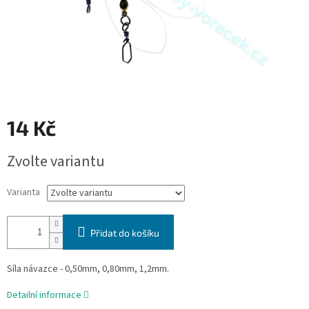
14 Kč
Měrná
Zvolte variantu
cena:
Varianta
Přidat do košíku
Síla návazce - 0,50mm, 0,80mm, 1,2mm.
Detailní informace