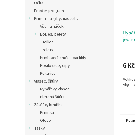
Očka
Feeder program
Krmení na ryby, nástrahy
Vše na háček
Rybář
Boilies, pelety
jedn
Boilies
Pelety
Krmítkové směsi, partikly
6 Kč
Posilovače, dipy
Kukuřice
Velikos
Vlasec, šňůry
9kg, 3
Rybářský vlasec
Pletená šňůra
Zátěže, krmítka
Krmítka
Olovo
Popi
Tašky