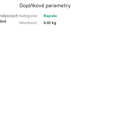
Doplňkové parametry
zeměpisných
Kategorie
:
Rapala
edně
Hmotnost
:
0.03 kg