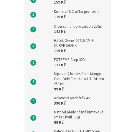
159 Kč
Koncové SIC očko pevnostní
115 Kč
Silver spirit fluorocarbon 250m
142 Kč
Háček Owner 56716 CM-9 -
CURVE SHANK
119 Kč
EXTREME Carp 300m
127 Kč
Dipovaný boilies Chilli Mango
Carp Only Frenetic A.L.T. 24 mm
250 ml
99 Kč
Raketový podběrák 45
390 Kč
Method předvlhčená krmítková
směs Chytil 750g
99 Kč
Pelety Stég PELLET MIX 5mm