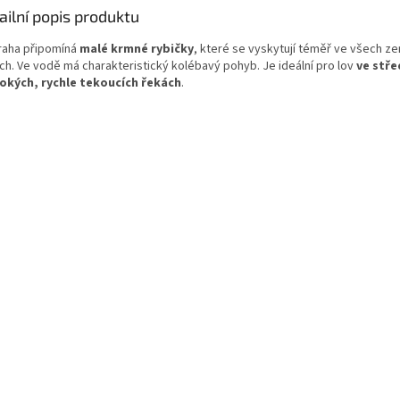
ailní popis produktu
raha připomíná
malé krmné rybičky
, které se vyskytují téměř ve všech 
ách. Ve vodě má charakteristický kolébavý pohyb. Je ideální pro lov
ve stř
okých, rychle tekoucích řekách
.