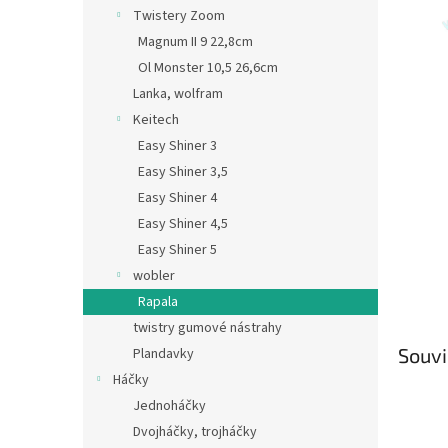
n
Twistery Zoom
e
Magnum II 9 22,8cm
l
Ol Monster 10,5 26,6cm
Lanka, wolfram
Keitech
Easy Shiner 3
Easy Shiner 3,5
Easy Shiner 4
Easy Shiner 4,5
Easy Shiner 5
wobler
Rapala
twistry gumové nástrahy
Souvi
Plandavky
Háčky
Jednoháčky
Dvojháčky, trojháčky