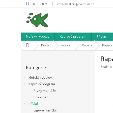
Přejít
605 317 882
voracek.zlicin@centrum.cz
na
obsah
Mořský rybolov
Kaprový program
Přívlač
Domů
Přívlač
wobler
Rapala
Rapala
P
Rap
o
Přeskočit
s
Značka:
Kategorie
kategorie
t
r
Mořský rybolov
a
Kaprový program
n
Prvky montáže
n
í
Drobnosti
p
Přívlač
a
Jigové hlavičky