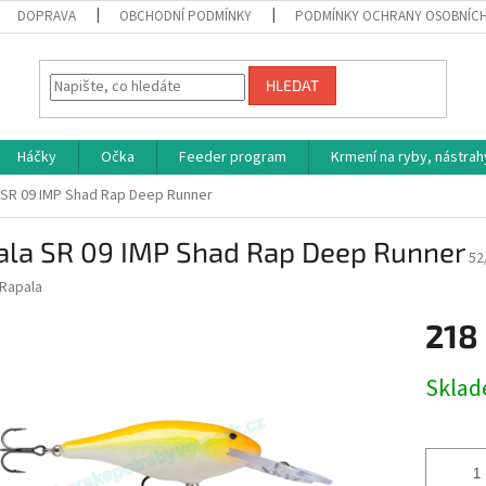
DOPRAVA
OBCHODNÍ PODMÍNKY
PODMÍNKY OCHRANY OSOBNÍC
HLEDAT
Háčky
Očka
Feeder program
Krmení na ryby, nástrah
 SR 09 IMP Shad Rap Deep Runner
ala SR 09 IMP Shad Rap Deep Runner
52
Rapala
218
Měrná
Skla
cena: