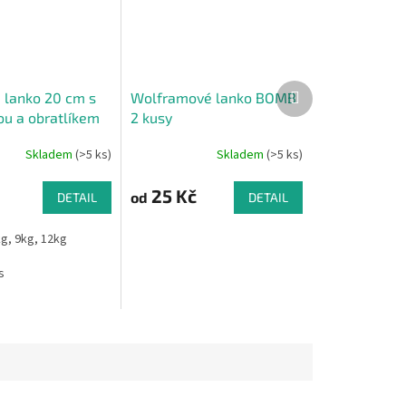
Další
 lanko 20 cm s
Wolframové lanko BOMB
produkt
ou a obratlíkem
2 kusy
Skladem
(>5 ks)
Skladem
(>5 ks)
25 Kč
od
DETAIL
DETAIL
g, 9kg, 12kg
s