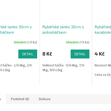
ské lanko 30cm s
Rybářské lanko 30cm s
Rybářské
oháčkem
jednoháčkem
karabink
Skladem
(>5 ks)
Skladem
(>5 ks)
8 Kč
4 Kč
DETAIL
DETAIL
t háčku - 1/0-6kg, 2/0-
Velikost háčku - 5/0-6kg, 7/0-
Nosnost 6k
/0-12kg
9kg, 9/0-12kg
Cena za 1k
s
Podobné (8)
Diskuze