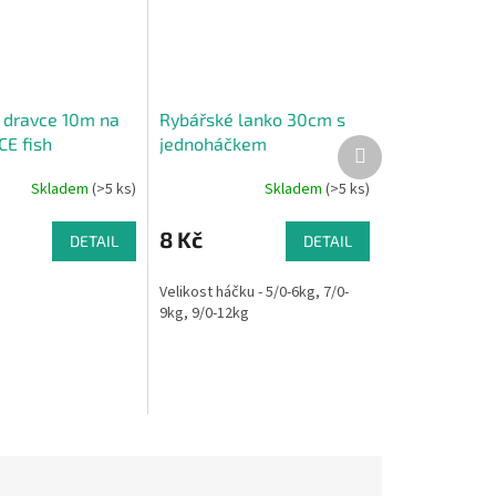
 dravce 10m na
Rybářské lanko 30cm s
CE fish
jednoháčkem
Další
produkt
Skladem
(>5 ks)
Skladem
(>5 ks)
8 Kč
DETAIL
DETAIL
Velikost háčku - 5/0-6kg, 7/0-
9kg, 9/0-12kg