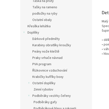
Taška na pruty
Tašky na rameno
Det
podložky na ryby
Ostatní obaly
Malý
Spec
Křesílka lehátka
šupi
Doplňky
Dárkové předměty
• dél
• po
Karabiny obratlíky kroužky
• váh
Peány nože kleště
• hl
Praky vrhače návnad
PVA program
Řízkovnice vzduchování
Krabičky kufříky boxy
Ostatní doplňky
Zimní rybolov
Podběráky vezírky čeřeny
Podběráky gafy
Podběrákové hlavy a rukojeti