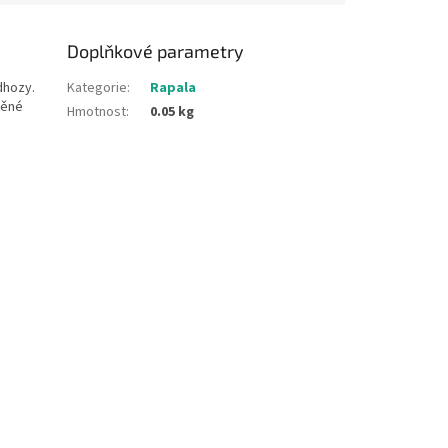
Doplňkové parametry
dhozy.
Kategorie
:
Rapala
něné
Hmotnost
:
0.05 kg