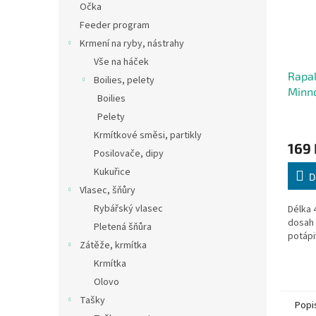
Očka
Feeder program
Krmení na ryby, nástrahy
Vše na háček
Rapal
Boilies, pelety
Minn
Boilies
Pelety
Krmítkové směsi, partikly
169 
Posilovače, dipy
Kukuřice
D
Vlasec, šňůry
Rybářský vlasec
Délka 
dosah 
Pletená šňůra
potápi
Zátěže, krmítka
Krmítka
Olovo
Tašky
Popi