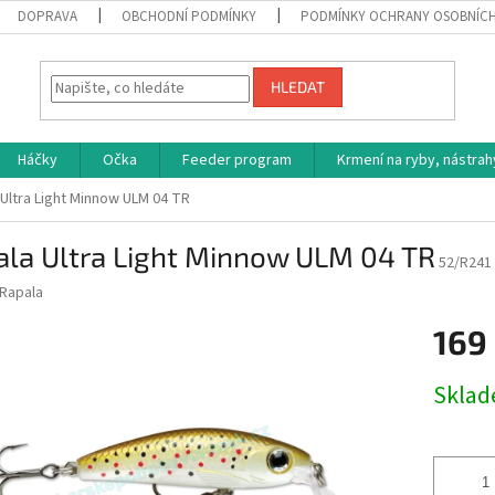
DOPRAVA
OBCHODNÍ PODMÍNKY
PODMÍNKY OCHRANY OSOBNÍC
HLEDAT
Háčky
Očka
Feeder program
Krmení na ryby, nástrah
Ultra Light Minnow ULM 04 TR
ala Ultra Light Minnow ULM 04 TR
52/R241
Rapala
169
Měrná
Skla
cena: