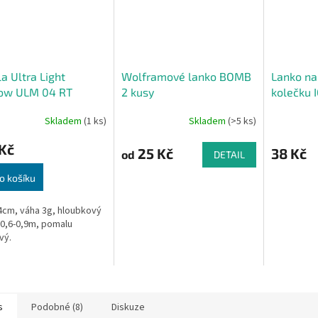
a Ultra Light
Wolframové lanko BOMB
Lanko na
ow ULM 04 RT
2 kusy
kolečku I
Skladem
(1 ks)
Skladem
(>5 ks)
Kč
25 Kč
38 Kč
od
DETAIL
o košíku
4cm, váha 3g, hloubkový
0,6-0,9m, pomalu
vý.
s
Podobné (8)
Diskuze