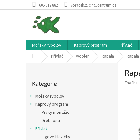
Přejít
605 317 882
voracek.zlicin@centrum.cz
na
obsah
Mořský rybolov
Kaprový program
Přívlač
Domů
Přívlač
wobler
Rapala
Rapala 
P
Rap
o
Přeskočit
s
Značka:
Kategorie
kategorie
t
r
Mořský rybolov
a
Kaprový program
n
Prvky montáže
n
í
Drobnosti
p
Přívlač
a
Jigové hlavičky