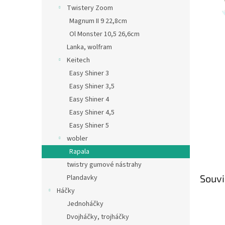
n
Twistery Zoom
e
Magnum II 9 22,8cm
l
Ol Monster 10,5 26,6cm
Lanka, wolfram
Keitech
Easy Shiner 3
Easy Shiner 3,5
Easy Shiner 4
Easy Shiner 4,5
Easy Shiner 5
wobler
Rapala
twistry gumové nástrahy
Souvi
Plandavky
Háčky
Jednoháčky
Dvojháčky, trojháčky