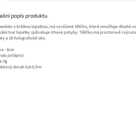
ailní popis produktu
 wobler s krátkou lopatkou, má vyvážené tělíčko, které umožňuje dlouhé o
iální tvar lopatky způsobuje trhavé pohyby. Tělíčko má prostorově zvýraz
nky a 3D holografické oko.
ka - 4cm
malu potápivý
a 3g
oubkový dosah 0,6-0,9 m