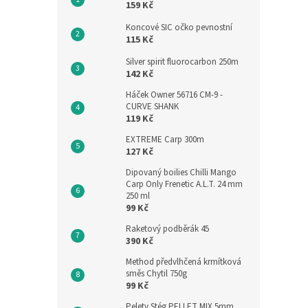
159 Kč
Koncové SIC očko pevnostní
115 Kč
Silver spirit fluorocarbon 250m
142 Kč
Háček Owner 56716 CM-9 -
CURVE SHANK
119 Kč
EXTREME Carp 300m
127 Kč
Dipovaný boilies Chilli Mango
Carp Only Frenetic A.L.T. 24 mm
250 ml
99 Kč
Raketový podběrák 45
390 Kč
Method předvlhčená krmítková
směs Chytil 750g
99 Kč
Pelety Stég PELLET MIX 5mm