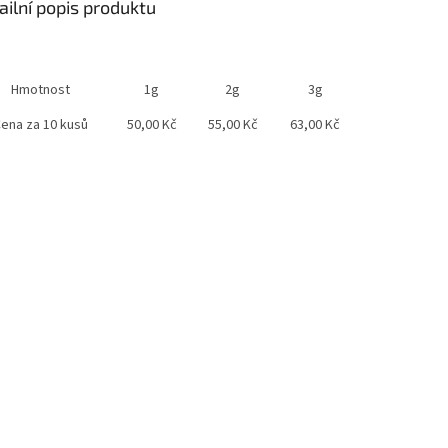
ailní popis produktu
Hmotnost
1g
2g
3g
ena za 10 kusů
50,00 Kč
55,00 Kč
63,00 Kč