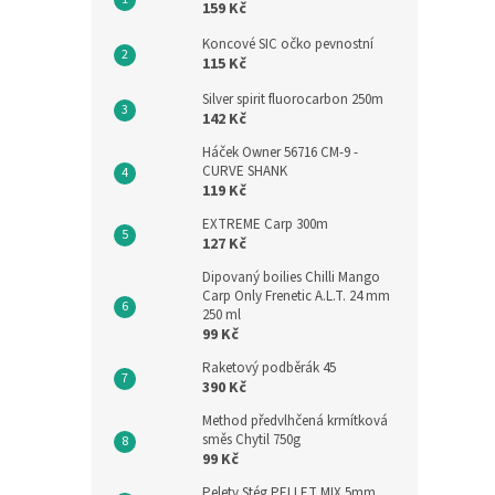
159 Kč
Koncové SIC očko pevnostní
115 Kč
Silver spirit fluorocarbon 250m
142 Kč
Háček Owner 56716 CM-9 -
CURVE SHANK
119 Kč
EXTREME Carp 300m
127 Kč
Dipovaný boilies Chilli Mango
Carp Only Frenetic A.L.T. 24 mm
250 ml
99 Kč
Raketový podběrák 45
390 Kč
Method předvlhčená krmítková
směs Chytil 750g
99 Kč
Pelety Stég PELLET MIX 5mm