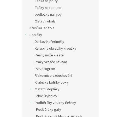
Taška na pruty
Tašky na rameno
podložky na ryby
Ostatní obaly
Křesílka lehátka
Doplňky
Dárkové předměty
Karabiny obratlíky kroužky
Peány nože kleště
Praky vrhače návnad
PVA program
Řízkovnice vzduchování
Krabičky kufříky boxy
Ostatní doplňky
Zimní rybolov
Podběráky vezírky čeřeny
Podběráky gafy
Podběrákové hlavy a rukojeti