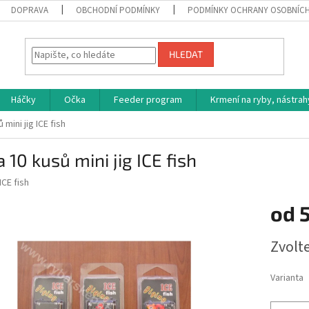
DOPRAVA
OBCHODNÍ PODMÍNKY
PODMÍNKY OCHRANY OSOBNÍC
HLEDAT
Háčky
Očka
Feeder program
Krmení na ryby, nástrah
mini jig ICE fish
 10 kusů mini jig ICE fish
ICE fish
od
Měrná
Zvolt
cena:
Varianta