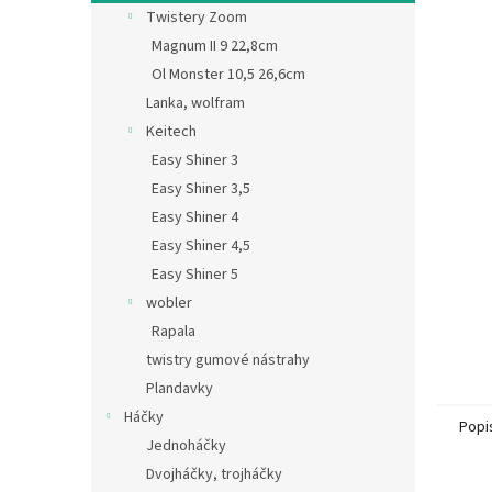
n
Twistery Zoom
e
Magnum II 9 22,8cm
l
Ol Monster 10,5 26,6cm
Lanka, wolfram
Keitech
Easy Shiner 3
Easy Shiner 3,5
Easy Shiner 4
Easy Shiner 4,5
Easy Shiner 5
wobler
Rapala
twistry gumové nástrahy
Plandavky
Háčky
Popi
Jednoháčky
Dvojháčky, trojháčky