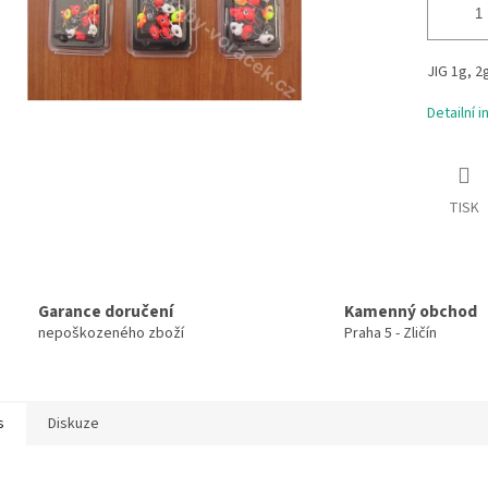
JIG 1g, 2g
Detailní 
TISK
Garance doručení
Kamenný obchod
nepoškozeného zboží
Praha 5 - Zličín
s
Diskuze