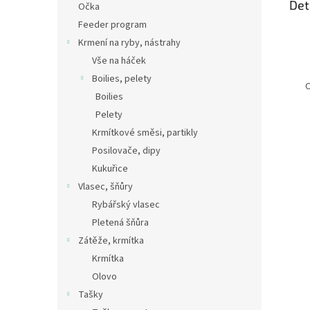
Det
Očka
Feeder program
Krmení na ryby, nástrahy
Vše na háček
Boilies, pelety
C
Boilies
Pelety
Krmítkové směsi, partikly
Posilovače, dipy
Kukuřice
Vlasec, šňůry
Rybářský vlasec
Pletená šňůra
Zátěže, krmítka
Krmítka
Olovo
Tašky