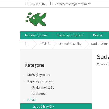
Přejít
605 317 882
voracek.zlicin@centrum.cz
na
obsah
Mořský rybolov
Kaprový program
Přívlač
Domů
Přívlač
Jigové hlavičky
Sada 10 kusů 
P
Sada
o
Přeskočit
s
Značka:
Kategorie
kategorie
t
r
Mořský rybolov
a
Kaprový program
n
Prvky montáže
n
í
Drobnosti
p
Přívlač
a
Jigové hlavičky