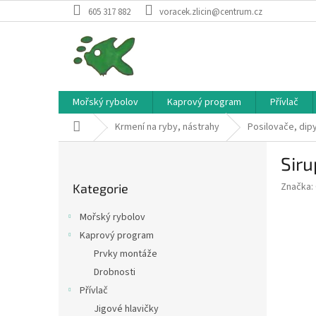
Přejít
605 317 882
voracek.zlicin@centrum.cz
na
obsah
Mořský rybolov
Kaprový program
Přívlač
Domů
Krmení na ryby, nástrahy
Posilovače, dip
P
Siru
o
Přeskočit
s
Značka:
Kategorie
kategorie
t
r
Mořský rybolov
a
Kaprový program
n
Prvky montáže
n
í
Drobnosti
p
Přívlač
a
Jigové hlavičky