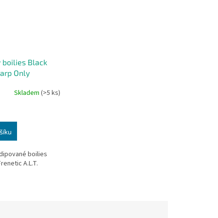
 boilies Black
Carp Only
 A.L.T. 20 mm 250
Skladem
(>5 ks)
šíku
 dipované boilies
renetic A.L.T.