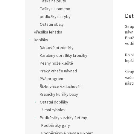
Taška na pruty
Tašky na rameno
Det
podložky na ryby
Ostatní obaly
Sirup
Křesílka lehátka
návna
Použ
Doplňky
vodě
Dárkové předměty
Do si
Karabiny obratlíky kroužky
lepší
Peány nože kleště
Praky vrhače návnad
Siru
vaše
PVA program
nást
Řízkovnice vzduchování
Krabičky kufříky boxy
Ostatní doplňky
Zimní rybolov
Podběráky vezírky čeřeny
Podběráky gafy
Podběrákové hlavy a rukojeti