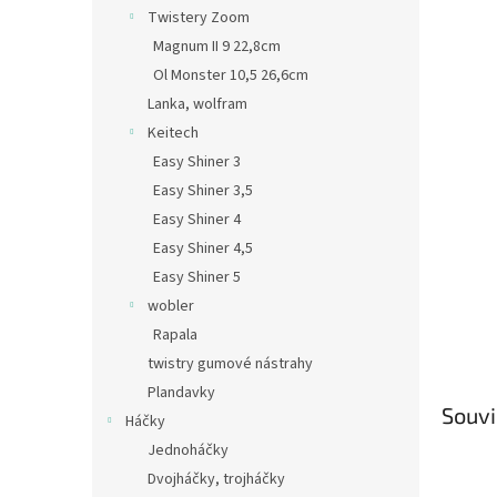
n
Twistery Zoom
e
Magnum II 9 22,8cm
l
Ol Monster 10,5 26,6cm
Lanka, wolfram
Keitech
Easy Shiner 3
Easy Shiner 3,5
Easy Shiner 4
Easy Shiner 4,5
Easy Shiner 5
wobler
Rapala
twistry gumové nástrahy
Plandavky
Souvi
Háčky
Jednoháčky
Dvojháčky, trojháčky