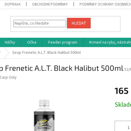
DOPRAVA
OBCHODNÍ PODMÍNKY
PODMÍNKY OCHRANY OSOBNÍC
HLEDAT
Háčky
Očka
Feeder program
Krmení na ryby, nástrah
y
Sirup Frenetic A.L.T. Black Halibut 500ml
p Frenetic A.L.T. Black Halibut 500ml
52/
Carp Only
165
Měrná
Skla
cena: