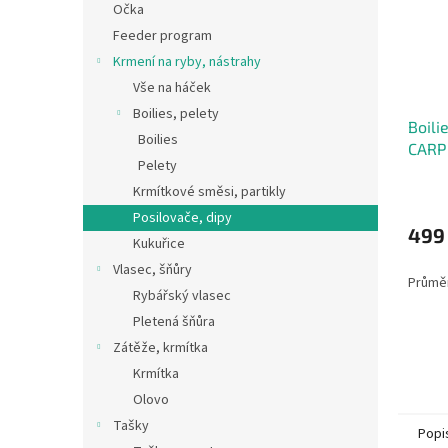
Očka
Feeder program
Krmení na ryby, nástrahy
Vše na háček
Boilies, pelety
Boili
Boilies
CARP 
Pelety
Krmítkové směsi, partikly
Posilovače, dipy
499
Kukuřice
Vlasec, šňůry
Průmě
Rybářský vlasec
Pletená šňůra
Zátěže, krmítka
Krmítka
Olovo
Tašky
Popi