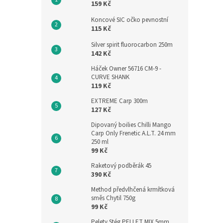
159 Kč
Koncové SIC očko pevnostní
115 Kč
Silver spirit fluorocarbon 250m
142 Kč
Háček Owner 56716 CM-9 -
CURVE SHANK
119 Kč
EXTREME Carp 300m
127 Kč
Dipovaný boilies Chilli Mango
Carp Only Frenetic A.L.T. 24 mm
250 ml
99 Kč
Raketový podběrák 45
390 Kč
Method předvlhčená krmítková
směs Chytil 750g
99 Kč
Pelety Stég PELLET MIX 5mm