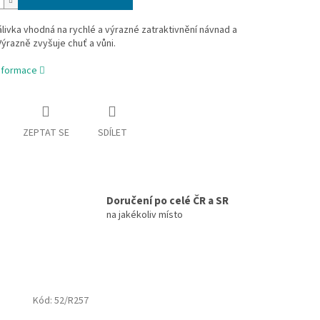
livka vhodná na rychlé a výrazné zatraktivnění návnad a
Výrazně zvyšuje chuť a vůni.
informace
ZEPTAT SE
SDÍLET
Doručení po celé ČR a SR
na jakékoliv místo
Kód:
52/R257