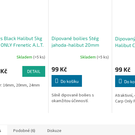
es Black Halibut 5kg
Dipované boilies Stég
Dipovaný
ONLY Frenetic A.L.T.
jahoda-halibut 20mm
Halibut 
100g
Frenetic
Skladem
(>5 ks)
Skladem
(>5 ks)
ml
99 Kč
99 Kč
 Kč
DETAIL
Do košíku
Do ko
r:
16mm, 20mm, 24mm
Silně dipované boilies s
Atraktivní,
okamžitou účinností.
Carp Only F
s
Podobné (6)
Diskuze