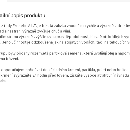
ailní popis produktu
 z řady Frenetic A.L.T. je tekutá zálivka vhodná na rychlé a výrazné zatrakti
d a nástrah. Výrazně zvyšuje chuť a vůni.
itím sirupu výrazně zvýšíte svou pravděpodobnost, hlavně při krátkých vy
. Jeho účinnost je odzkoušena jak na stojatých vodách, tak i na tekoucích 
rupu byly přidány rozemletá partiklová semena, která uvolňují olej a napom
mu trávení.
p doporučujeme přidávat do základního krmení, partiklu, pelet nebo boilies.
 krmení zvýrazníte 24 hodin před lovem, získáte vysoce atraktivní návnadu
rahu.