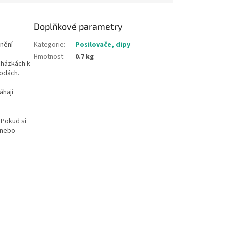
Doplňkové parametry
vnění
Kategorie
:
Posilovače, dipy
Hmotnost
:
0.7 kg
cházkách k
vodách.
áhají
 Pokud si
 nebo