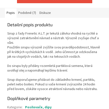
Popis
Podobné (7)
Diskuze
Detailní popis produktu
Sirup z řady Frenetic A.L.T. je tekutá zálivka vhodná na rychlé a
výrazné zatraktivnění návnad a nástrah. Výrazně zvyšuje chuť a
vůni.
Použitím sirupu výrazně zvýšíte svou pravděpodobnost, hlavně
při krátkých vycházkách k vodě. Jeho účinnost je odzkoušena
jak na stojatých vodách, tak i na tekoucích vodách.
Do sirupu byly přidány rozemletá partiklová semena, která
uvolňují olej a napomáhají lepšímu trávení.
Sirup doporučujeme přidávat do základního krmení, partiklu,
pelet nebo boilies. Pokud si vaše krmení zvýrazníte 24 hodin
před lovem, získáte vysoce atraktivní návnadu nebo nástrahu.
Doplňkové parametry
Kategorie
:
Posilovače, dipy