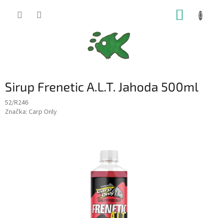
Přejít
NÁKUP
na
obsah
KOŠÍK
Sirup Frenetic A.L.T. Jahoda 500ml
52/R246
Značka:
Carp Only