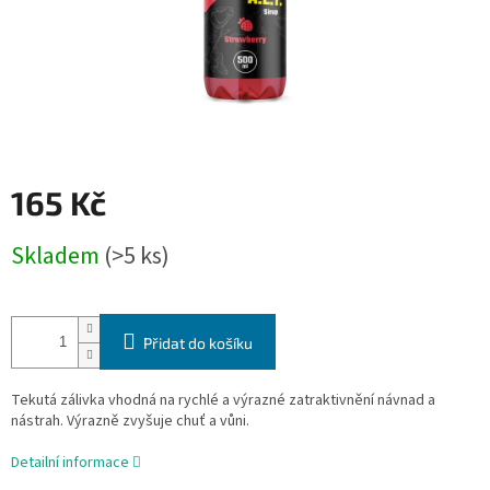
165 Kč
Měrná
Skladem
(>5 ks)
cena:
Přidat do košíku
Tekutá zálivka vhodná na rychlé a výrazné zatraktivnění návnad a
nástrah. Výrazně zvyšuje chuť a vůni.
Detailní informace