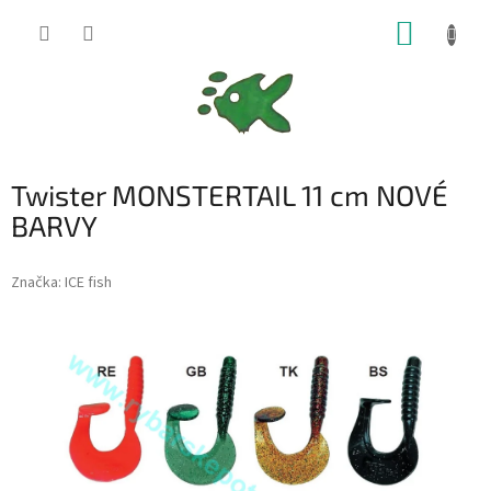
Přejít
NÁKUP
na
obsah
KOŠÍK
Twister MONSTERTAIL 11 cm NOVÉ
BARVY
Značka:
ICE fish