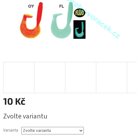
10 Kč
Měrná
Zvolte variantu
cena:
Varianta