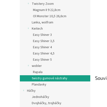
n
Twistery Zoom
e
Magnum II 9 22,8cm
l
Ol Monster 10,5 26,6cm
Lanka, wolfram
Keitech
Easy Shiner 3
Easy Shiner 3,5
Easy Shiner 4
Easy Shiner 4,5
Easy Shiner 5
wobler
Rapala
Souvi
twistry gumové nástrahy
Plandavky
Háčky
Jednoháčky
Dvojháčky, trojháčky