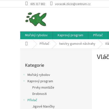
Přejít
605 317 882
voracek.zlicin@centrum.cz
na
obsah
Mořský rybolov
Kaprový program
Přívlač
Domů
Přívlač
twistry gumové nástrahy
Vl
P
Vláč
o
Přeskočit
s
Kategorie
kategorie
t
r
Mořský rybolov
a
Kaprový program
n
Prvky montáže
n
í
Drobnosti
p
Přívlač
a
Jigové hlavičky