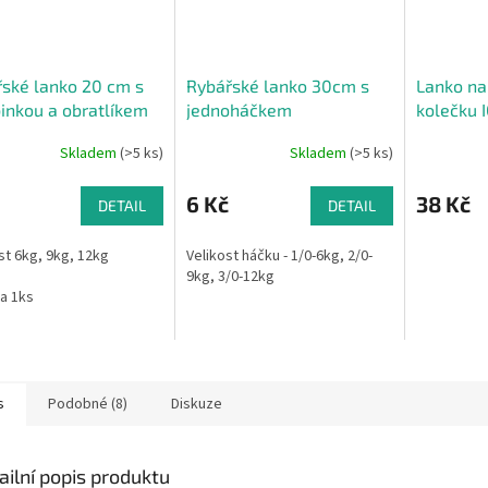
ské lanko 20 cm s
Rybářské lanko 30cm s
Lanko na
inkou a obratlíkem
jednoháčkem
kolečku I
Skladem
(>5 ks)
Skladem
(>5 ks)
6 Kč
38 Kč
DETAIL
DETAIL
t 6kg, 9kg, 12kg
Velikost háčku - 1/0-6kg, 2/0-
9kg, 3/0-12kg
a 1ks
s
Podobné (8)
Diskuze
ailní popis produktu