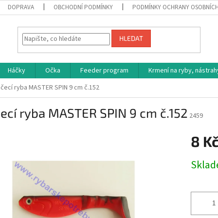
DOPRAVA
OBCHODNÍ PODMÍNKY
PODMÍNKY OCHRANY OSOBNÍC
HLEDAT
Háčky
Očka
Feeder program
Krmení na ryby, nástrah
áčecí ryba MASTER SPIN 9 cm č.152
ecí ryba MASTER SPIN 9 cm č.152
2459
8 K
Měrná
Skla
cena: