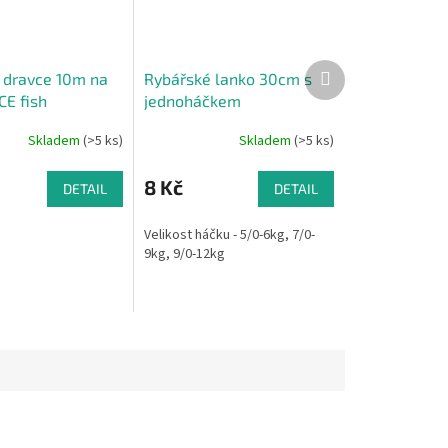
Další
 dravce 10m na
Rybářské lanko 30cm s
produkt
CE fish
jednoháčkem
Skladem
(>5 ks)
Skladem
(>5 ks)
8 Kč
DETAIL
DETAIL
Velikost háčku - 5/0-6kg, 7/0-
9kg, 9/0-12kg