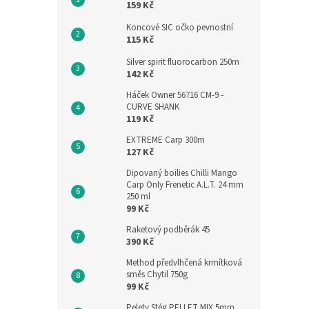
159 Kč
Koncové SIC očko pevnostní
115 Kč
Silver spirit fluorocarbon 250m
142 Kč
Háček Owner 56716 CM-9 -
CURVE SHANK
119 Kč
EXTREME Carp 300m
127 Kč
Dipovaný boilies Chilli Mango
Carp Only Frenetic A.L.T. 24 mm
250 ml
99 Kč
Raketový podběrák 45
390 Kč
Method předvlhčená krmítková
směs Chytil 750g
99 Kč
Pelety Stég PELLET MIX 5mm