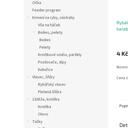
Očka
Feeder program
Krmení na ryby, nástrahy
Rybář
Vše na háček
karab
Boilies, pelety
Boilies
Pelety
4 Kč
Krmítkové směsi, partikly
Posilovače, dipy
Nosnos
Kukuřice
Vlasec, šňůry
Cena z
Rybářský vlasec
Pletená šňůra
Zátěže, krmítka
Popi
Krmítka
Olovo
Tašky
Det