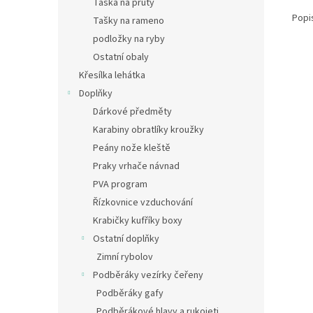
Taška na pruty
Popi
Tašky na rameno
podložky na ryby
Ostatní obaly
Křesílka lehátka
Doplňky
Dárkové předměty
Karabiny obratlíky kroužky
Peány nože kleště
Praky vrhače návnad
PVA program
Řízkovnice vzduchování
Krabičky kufříky boxy
Ostatní doplňky
Zimní rybolov
Podběráky vezírky čeřeny
Podběráky gafy
Podběrákové hlavy a rukojeti